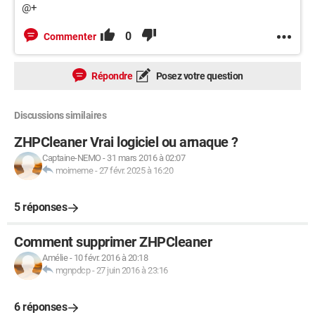
@+
0
Commenter
Répondre
Posez votre question
Discussions similaires
ZHPCleaner Vrai logiciel ou arnaque ?
Captaine-NEMO
-
31 mars 2016 à 02:07
moimeme
-
27 févr. 2025 à 16:20
5 réponses
Comment supprimer ZHPCleaner
Amélie
-
10 févr. 2016 à 20:18
mgnpdcp
-
27 juin 2016 à 23:16
6 réponses