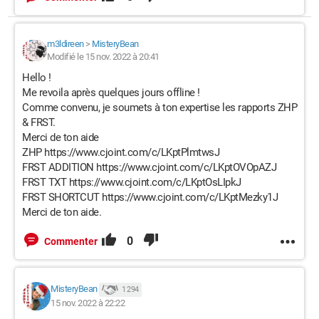
m3ldireen
>
MisteryBean
Modifié le 15 nov. 2022 à 20:41
Hello !
Me revoila après quelques jours offline !
Comme convenu, je soumets à ton expertise les rapports ZHP
& FRST.
Merci de ton aide
ZHP https://www.cjoint.com/c/LKptPlmtwsJ
FRST ADDITION https://www.cjoint.com/c/LKptOVOpAZJ
FRST TXT https://www.cjoint.com/c/LKptOsLIpkJ
FRST SHORTCUT https://www.cjoint.com/c/LKptMezky1J
Merci de ton aide.
0
Commenter
MisteryBean
1 294
15 nov. 2022 à 22:22