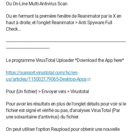
Ou On-Line Multi-Antivirus Scan
Ou en fermant la première fenêtre de Reanimator par le X en
haut à droite, et l'onglet Reanimator > Anti Spyware Full
Check...
-----------------------------------------------------­------------------------­---------------------------------------
------------------------------------------
Le programme VirusTotal Uploader *Download the App here*
https://support.virustotal.com/hc/en-
us/articles/115002179065-Desktop-Apps
Pour (Un fichier) > Envoyer vers > Virustotal
Pour avoir les résultats en plus de l'onglet détails pour voir si le
fichier est signé et vérifié ou pas, d'analyses VirusTotal (Par
une soixantaine d'antivirus) du fichier.
On peut utiliser l'option Reupload pour obtenir une nouvelle