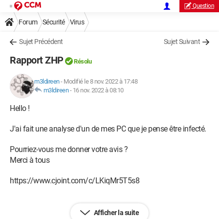
Question
Forum
Sécurité
Virus
Sujet Précédent
Sujet Suivant
Rapport ZHP
Résolu
m3ldireen
-
Modifié le 8 nov. 2022 à 17:48
m3ldireen
-
16 nov. 2022 à 08:10
Hello !
J'ai fait une analyse d'un de mes PC que je pense être infecté.
Pourriez-vous me donner votre avis ?
Merci à tous
https://www.cjoint.com/c/LKiqMr5T5s8
Afficher la suite
Windows / Firefox 106.0