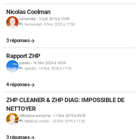
Nicolas Coolman
hamendejl
-
10 juil. 2019 à 10:09
hamendejl
-
8 févr. 2020 à 17:54
3 réponses
Rapport ZHP
spiralio
-
16 févr. 2024 à 14:54
spiralio
-
16 févr. 2024 à 17:18
4 réponses
ZHP CLEANER & ZHP DIAG: IMPOSSIBLE DE
NETTOYER
Utilisateur anonyme
-
11 févr. 2019 à 09:52
Malekal_morte-
-
13 févr. 2019 à 11:35
3 réponses