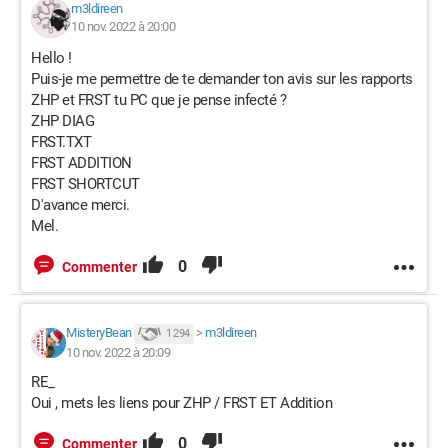
m3ldireen
10 nov. 2022 à 20:00
Hello !
Puis-je me permettre de te demander ton avis sur les rapports
ZHP et FRST tu PC que je pense infecté ?
ZHP DIAG
FRST.TXT
FRST ADDITION
FRST SHORTCUT
D'avance merci.
Mel.
0
Commenter
MisteryBean
>
m3ldireen
1 294
10 nov. 2022 à 20:09
RE_
Oui , mets les liens pour ZHP / FRST ET Addition
0
Commenter