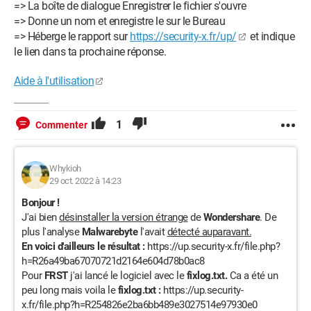
=> La boîte de dialogue Enregistrer le fichier s'ouvre
=> Donne un nom et enregistre le sur le Bureau
=> Héberge le rapport sur
https://security-x.fr/up/
et indique
le lien dans ta prochaine réponse.
Aide à l'utilisation
1
Commenter
Whykioh
29 oct. 2022 à 14:23
Bonjour !
J'ai bien
désinstaller la version étrange
de
Wondershare
. De
plus l'analyse
Malwarebyte
l'avait
détecté auparavant.
En voici d'ailleurs le résultat :
https://up.security-x.fr/file.php?
h=R26a49ba67070721d2164e604d78b0ac8
Pour
FRST
j'ai lancé le logiciel avec le
fixlog.txt.
Ca a été un
peu long mais voila le
fixlog.txt :
https://up.security-
x.fr/file.php?h=R254826e2ba6bb489e3027514e97930e0