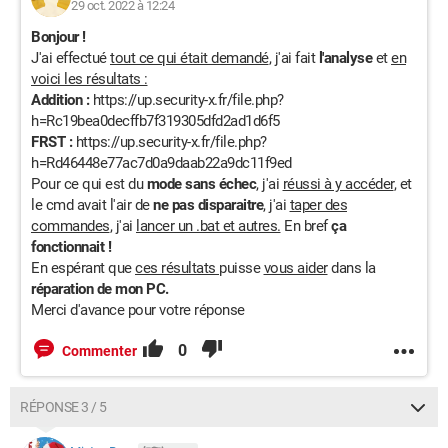
29 oct. 2022 à 12:24
Bonjour !
J'ai effectué
tout ce qui était demandé
, j'ai fait
l'analyse
et
en
voici les résultats :
Addition :
https://up.security-x.fr/file.php?
h=Rc19bea0decffb7f319305dfd2ad1d6f5
FRST :
https://up.security-x.fr/file.php?
h=Rd46448e77ac7d0a9daab22a9dc11f9ed
Pour ce qui est du
mode sans échec
, j'ai
réussi à y accéder
, et
le cmd avait l'air de
ne pas disparaitre
, j'ai
taper des
commandes
, j'ai
lancer un .bat et autres.
En bref
ça
fonctionnait !
En espérant que
ces résultats
puisse
vous aider
dans la
réparation de mon PC.
Merci d'avance pour votre réponse
0
Commenter
RÉPONSE 3 / 5