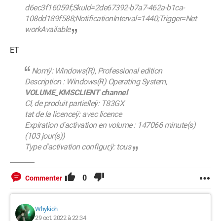
d6ec3f16059f;SkuId=2de67392-b7a7-462a-b1ca-
108dd189f588;NotificationInterval=1440;Trigger=Net
workAvailable
ET
Nomÿ: Windows(R), Professional edition
Description : Windows(R) Operating System,
VOLUME_KMSCLIENT channel
Cl‚ de produit partielleÿ: T83GX
tat de la licenceÿ: avec licence
Expiration d'activation en volume : 147066 minute(s)
(103 jour(s))
Type d'activation configur‚ÿ: tous
0
Commenter
Whykioh
29 oct. 2022 à 22:34