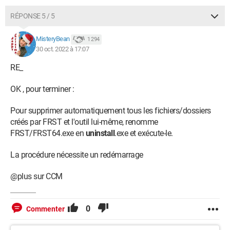
RÉPONSE 5 / 5
MisteryBean
1 294
30 oct. 2022 à 17:07
RE_
OK , pour terminer :
Pour supprimer automatiquement tous les fichiers/dossiers
créés par FRST et l'outil lui-même, renomme
FRST/FRST64.exe en
uninstall
.exe et exécute-le.
La procédure nécessite un redémarrage
@plus sur CCM
0
Commenter