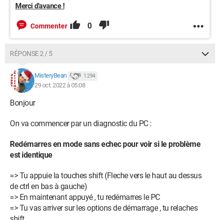
Merci d'avance !
0
Commenter
RÉPONSE 2 / 5
MisteryBean
1 294
29 oct. 2022 à 05:08
Bonjour
On va commencer par un diagnostic du PC :
Redémarres en mode sans echec pour voir si le problème
est identique
=> Tu appuie la touches shift (Fleche vers le haut au dessus
de ctrl en bas à gauche)
=> En maintenant appuyé , tu redémarres le PC
=> Tu vas arriver sur les options de démarrage , tu relaches
shift