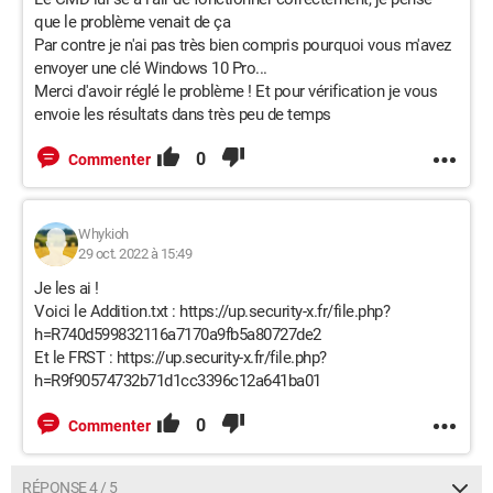
que le problème venait de ça
Par contre je n'ai pas très bien compris pourquoi vous m'avez
envoyer une clé Windows 10 Pro...
Merci d'avoir réglé le problème ! Et pour vérification je vous
envoie les résultats dans très peu de temps
0
Commenter
Whykioh
29 oct. 2022 à 15:49
Je les ai !
Voici le Addition.txt : https://up.security-x.fr/file.php?
h=R740d599832116a7170a9fb5a80727de2
Et le FRST : https://up.security-x.fr/file.php?
h=R9f90574732b71d1cc3396c12a641ba01
0
Commenter
RÉPONSE 4 / 5