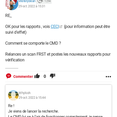
MisteryBean
1 294
29 oct. 2022 à 15:31
RE_
OK pour les rapports , vois
CECI
(pour information peut être
suivi d'effet)
Comment se comporte le CMD ?
Relances un scan FRST et postes les nouveaux rapports pour
vérification
0
Commenter
Whykioh
29 oct. 2022 à 15:44
Re !
Je viens de lancer la recherche.
Le CMD lui se à l'air de fonctionner correctement, je pense