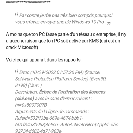
***********************
Par contre je n'ai pas très bien compris pourquoi
vous m'avez envoyer une clé Windows 10 Pro...
A moins que ton PC fasse partie d'un réseau d'entreprise , il n'y
a aucune raison que ton PC soit activé par KMS (qui est un
crack Microsoft)
Voici ce qui apparait dans les rapports :
Error: (10/29/2022 01:57:26 PM) (Source:
Software Protection Platform Service) (EventID:
8198) (User: )
Description:
Échec de l’activation des licences
(slui.exe)
avec le code d’erreur suivant :
hr=0x8007007B
Arguments de la ligne de commande :
RuleId=502ff3ba-669a-4674-bbb1-
601f34a3b968;Action=AutoActivateSilent;AppId=55c
92734-d682-4d71-983e-