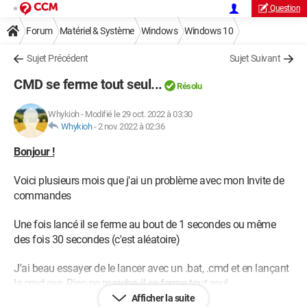
Question
Forum
Matériel & Système
Windows
Windows 10
Sujet Précédent
Sujet Suivant
CMD se ferme tout seul...
Résolu
Whykioh
-
Modifié le 29 oct. 2022 à 03:30
Whykioh
-
2 nov. 2022 à 02:36
Bonjour !
Voici plusieurs mois que j'ai un problème avec mon Invite de
commandes
Une fois lancé il se ferme au bout de 1 secondes ou même
des fois 30 secondes (c'est aléatoire)
J'ai beau essayer de le lancer avec un .bat, .cmd et en lançant
le cmd.exe. Rien ne marche, il se ferme tout seul
Afficher la suite