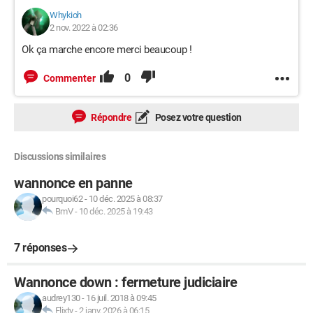
Whykioh
2 nov. 2022 à 02:36
Ok ça marche encore merci beaucoup !
0
Commenter
Répondre
Posez votre question
Discussions similaires
wannonce en panne
pourquoi62
-
10 déc. 2025 à 08:37
BmV
-
10 déc. 2025 à 19:43
7 réponses
Wannonce down : fermeture judiciaire
audrey130
-
16 juil. 2018 à 09:45
Flixty
-
2 janv. 2026 à 06:15