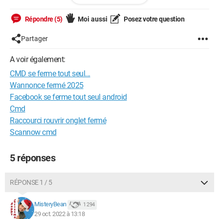
Je précise qu'il se cache (il tourne en arrière-plan, mais il est
pas dans la barre des tâches et impossible de le remettre)
Répondre (5)
Moi aussi
Posez votre question
J'aimerai votre aide là-dessus car je m'en sert très souvent
Partager
Merci d'avance !
A voir également:
CMD se ferme tout seul...
Wannonce fermé 2025
Facebook se ferme tout seul android
Cmd
Raccourci rouvrir onglet fermé
Scannow cmd
5 réponses
RÉPONSE 1 / 5
MisteryBean
1 294
29 oct. 2022 à 13:18