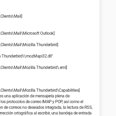
ients\Mail]
ents\Mail\Microsoft Outlook]
nts\Mail\Mozilla Thunderbird]
a Thunderbird\\mozMapi32.dll"
nts\Mail\Mozilla Thunderbird\.eml]
ts\Mail\Mozilla Thunderbird\Capabilities]
es una aplicación de mensajería plena de
los protocolos de correo IMAP y POP, así como el
 de correos no deseados integrada, la lectura de RSS,
ección ortográfica al escribir, una bandeja de entrada