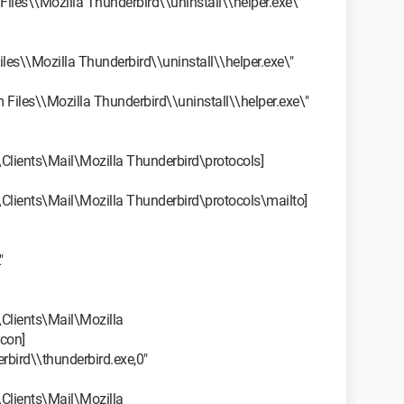
les\\Mozilla Thunderbird\\uninstall\\helper.exe\"
es\\Mozilla Thunderbird\\uninstall\\helper.exe\"
les\\Mozilla Thunderbird\\uninstall\\helper.exe\"
nts\Mail\Mozilla Thunderbird\protocols]
nts\Mail\Mozilla Thunderbird\protocols\mailto]
"
ients\Mail\Mozilla
con]
bird\\thunderbird.exe,0"
ients\Mail\Mozilla