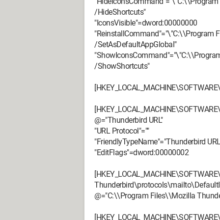
"HideIconsCommand"="\"C:\\Program Fi
/HideShortcuts"
"IconsVisible"=dword:00000000
"ReinstallCommand"="\"C:\\Program Fil
/SetAsDefaultAppGlobal"
"ShowIconsCommand"="\"C:\\Program Fi
/ShowShortcuts"
[HKEY_LOCAL_MACHINE\SOFTWARE\Clie
[HKEY_LOCAL_MACHINE\SOFTWARE\Clie
@="Thunderbird URL"
"URL Protocol"=""
"FriendlyTypeName"="Thunderbird URL
"EditFlags"=dword:00000002
[HKEY_LOCAL_MACHINE\SOFTWARE\Cl
Thunderbird\protocols\mailto\DefaultI
@="C:\\Program Files\\Mozilla Thunder
[HKEY_LOCAL_MACHINE\SOFTWARE\Cl