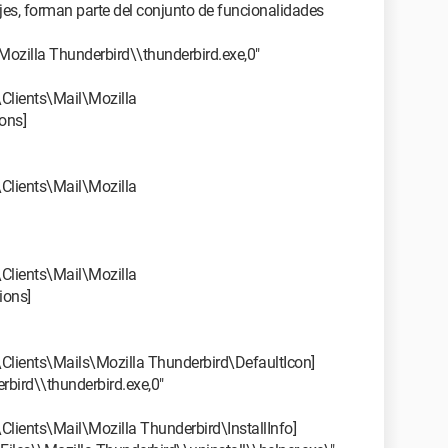
jes, forman parte del conjunto de funcionalidades
Mozilla Thunderbird\\thunderbird.exe,0"
ients\Mail\Mozilla
ons]
ients\Mail\Mozilla
ients\Mail\Mozilla
ions]
nts\Mails\Mozilla Thunderbird\DefaultIcon]
bird\\thunderbird.exe,0"
ts\Mail\Mozilla Thunderbird\InstallInfo]