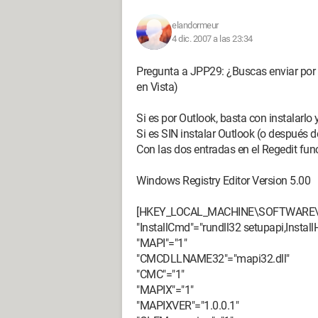
elandormeur
4 dic. 2007 a las 23:34
Pregunta a JPP29: ¿Buscas enviar por 
en Vista)
Si es por Outlook, basta con instalarlo 
Si es SIN instalar Outlook (o después de
Con las dos entradas en el Regedit fun
Windows Registry Editor Version 5.00
[HKEY_LOCAL_MACHINE\SOFTWARE\Mi
"InstallCmd"="rundll32 setupapi,Insta
"MAPI"="1"
"CMCDLLNAME32"="mapi32.dll"
"CMC"="1"
"MAPIX"="1"
"MAPIXVER"="1.0.0.1"