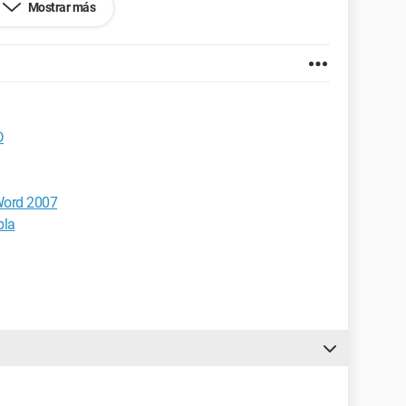
Mostrar más
efox 2.0.0.7
D
 Word 2007
bla