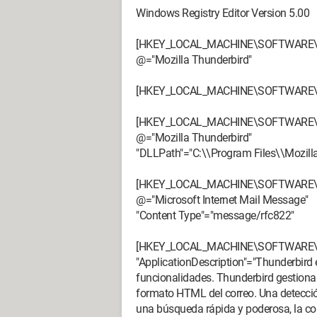
Windows Registry Editor Version 5.00
[HKEY_LOCAL_MACHINE\SOFTWARE\Cl
@="Mozilla Thunderbird"
[HKEY_LOCAL_MACHINE\SOFTWARE\Cli
[HKEY_LOCAL_MACHINE\SOFTWARE\Clie
@="Mozilla Thunderbird"
"DLLPath"="C:\\Program Files\\Mozill
[HKEY_LOCAL_MACHINE\SOFTWARE\Clie
@="Microsoft Internet Mail Message"
"Content Type"="message/rfc822"
[HKEY_LOCAL_MACHINE\SOFTWARE\Clien
"ApplicationDescription"="Thunderbird 
funcionalidades. Thunderbird gestiona 
formato HTML del correo. Una detección
una búsqueda rápida y poderosa, la corr