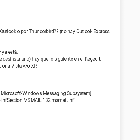
Outlook o por Thunderbird?? (no hay Outlook Express
y ya está.
 desinstalarlo) hay que lo siguiente en el Regedit:
ciona Vista y/o XP.
crosoft\Windows Messaging Subsystem]
llHinfSection MSMAIL 132 msmail.inf"