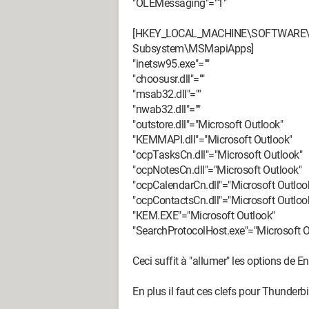
"OLEMessaging"="1"
[HKEY_LOCAL_MACHINE\SOFTWARE\M
Subsystem\MSMapiApps]
"inetsw95.exe"=""
"choosusr.dll"=""
"msab32.dll"=""
"nwab32.dll"=""
"outstore.dll"="Microsoft Outlook"
"KEMMAPI.dll"="Microsoft Outlook"
"ocpTasksCn.dll"="Microsoft Outlook"
"ocpNotesCn.dll"="Microsoft Outlook"
"ocpCalendarCn.dll"="Microsoft Outloo
"ocpContactsCn.dll"="Microsoft Outloo
"KEM.EXE"="Microsoft Outlook"
"SearchProtocolHost.exe"="Microsoft O
Ceci suffit à "allumer" les options de 
En plus il faut ces clefs pour Thunderbi