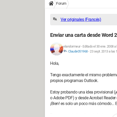
Forum
Ver originales (Francés)
Enviar una carta desde Word 
elandormeur
-
Editado el 30 ene. 2008 a 
Claude051968
-
23 sept. 2013 a las 
Hola,
Tengo exactamente el mismo problema. O
propios programas Outlook.
Estoy probando una idea provisional (
o Adobe PDF) y desde Acrobat Reader (u 
¡Bien! es solo un poco más cómodo... E
Pero me gustaría saber si alguien conoc