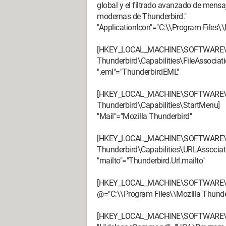
global y el filtrado avanzado de mensa
modernas de Thunderbird."
"ApplicationIcon"="C:\\Program Files\\
[HKEY_LOCAL_MACHINE\SOFTWARE\Cl
Thunderbird\Capabilities\FileAssociati
".eml"="ThunderbirdEML"
[HKEY_LOCAL_MACHINE\SOFTWARE\Cl
Thunderbird\Capabilities\StartMenu]
"Mail"="Mozilla Thunderbird"
[HKEY_LOCAL_MACHINE\SOFTWARE\Cl
Thunderbird\Capabilities\URLAssociat
"mailto"="Thunderbird.Url.mailto"
[HKEY_LOCAL_MACHINE\SOFTWARE\Clie
@="C:\\Program Files\\Mozilla Thunder
[HKEY_LOCAL_MACHINE\SOFTWARE\Clien