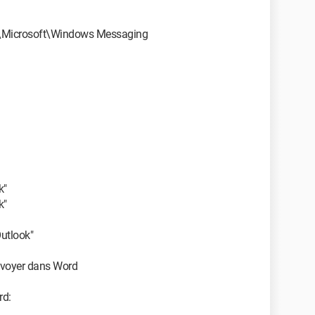
icrosoft\Windows Messaging
k"
k"
utlook"
Envoyer dans Word
rd: