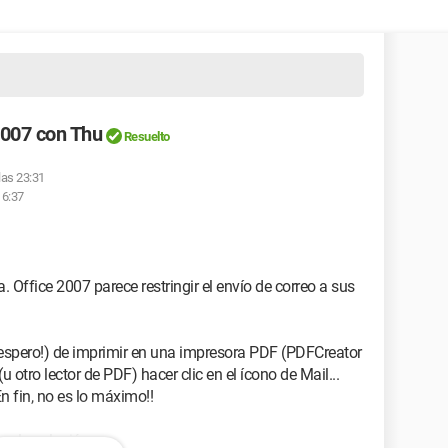
2007 con Thu
Resuelto
las 23:31
16:37
ffice 2007 parece restringir el envío de correo a sus
¡espero!) de imprimir en una impresora PDF (PDFCreator
otro lector de PDF) hacer clic en el ícono de Mail...
n fin, no es lo máximo!!
e la solución....