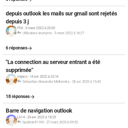
depuis outlook les mails sur gmail sont rejetés
depuis 3 j
Phil
-
3 mars 2022 à 23:00
Utilisateur anonyme
-
5 mars 2022 à 18:27
6 réponses
"La connection au serveur entrant a été
supprimée"
mijaco
-
14 avr. 2022 à 23:16
Sebastian Alexander Melbrooks
-
28 avr. 2022 à 15:42
18 réponses
Barre de navigation outlook
Lk14
-
24 avr. 2022 à 18:23
bpaitste91190
-
27 mars 2023 à 09:52