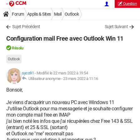
Question
Forum
Applis & Sites
Mail
Outlook
Sujet Précédent
Sujet Suivant
Configuration mail Free avec Outlook Win 11
Résolu
Outlook
syco91
-
Modifié le 22 mars 2022 à 19:54
Utilisateur anonyme -
23 mars 2022 à 11:16
Bonsoir,
Je viens d'acquérir un nouveau PC avec Windows 11
J'utilise Outlook pour ma messagerie et je souhaite configurer
mon compte mail free en IMAP
j'ai bien noté les infos que j'ai récupérées chez Free 143 & SSL
(entrant) et 25 & SSL (sortant)
et Outlook ne "me" reconnaît pas
Auriez-vous une solution à m'apporter, svp ?