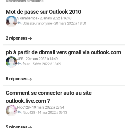
Discussions similaires
Mot de passe sur Outlook 2010
Siomabemba
-
20 mars 2022 à 16:48
Utilisateur anonyme
-
20 mars 2022 à 18:50
2 réponses
pb à partir de dbmail vers gmail via outlook.com
JPB
-
20 mars 2022 à 14:49
foulq
-
5 déc. 2022 à 18:09
8 réponses
Comment se connecter auto au site
outlook.live.com ?
Nico128
-
19 mars 2022 à 23:54
Nico128
-
14 mai 2022 à 09:13
5 réponses