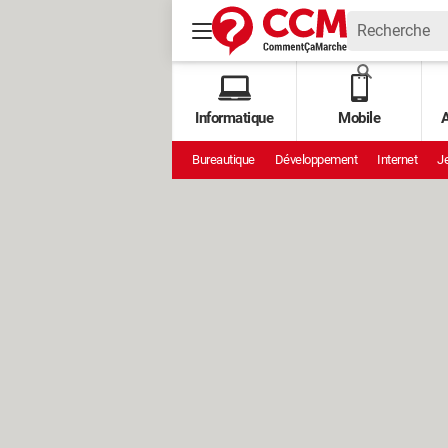
Informatique
Mobile
A
Bureautique
Développement
Internet
Je