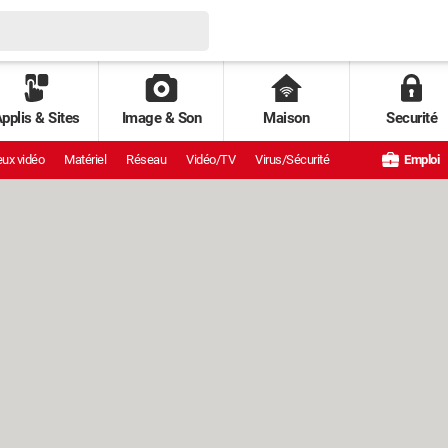
pplis & Sites
Image & Son
Maison
Securité
ux vidéo
Matériel
Réseau
Vidéo/TV
Virus/Sécurité
Emploi