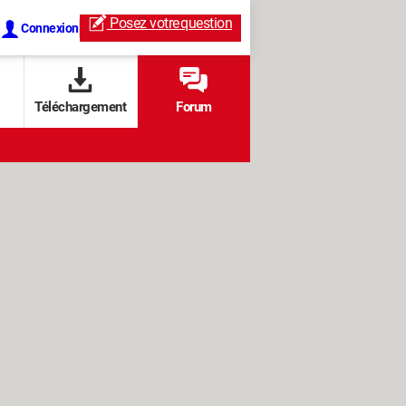
Posez votre
question
Connexion
Téléchargement
Forum