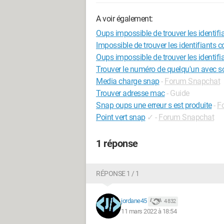
A voir également:
Oups impossible de trouver les identif
Impossible de trouver les identifiants
Oups impossible de trouver les identif
Trouver le numéro de quelqu'un avec 
Media charge snap
-
Forum Snapchat
Trouver adresse mac
- Guide
Snap oups une erreur s est produite
-
F
Point vert snap
✓
-
Forum Snapchat
1 réponse
RÉPONSE 1 / 1
jordane45
4 832
11 mars 2022 à 18:54