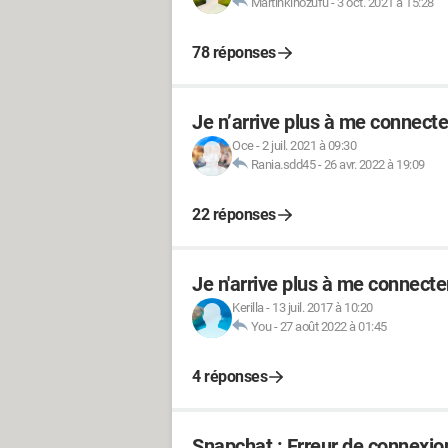
Martinkihozufu
-
3 oct. 2021 à 15:28
78 réponses
Je n’arrive plus à me connect
Oce
-
2 juil. 2021 à 09:30
Rania.sdd45
-
26 avr. 2022 à 19:09
22 réponses
Je n'arrive plus à me connect
Kerilla
-
13 juil. 2017 à 10:20
You
-
27 août 2022 à 01:45
4 réponses
Snapchat : Erreur de connexio