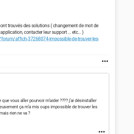
 ont trouvés des solutions ( changement de mot de
application, contacter leur support ... etc... )
orum/affich-37268074-impossible-de-trouver-les-
que vous aller pourvoir m’aider ???? j’ai désinstaller
reusement ça m’a mis oups impossible de trouver les
 mais rien ne va ?