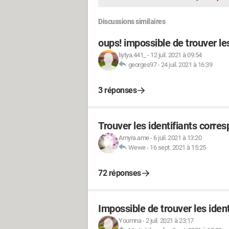
Discussions similaires
oups! impossible de trouver le
liytya.441_
-
12 juil. 2021 à 09:54
georges97
-
24 juil. 2021 à 16:39
3 réponses
Trouver les identifiants corr
Amyra.ame
-
6 juil. 2021 à 13:20
Wewe
-
16 sept. 2021 à 15:25
72 réponses
Impossible de trouver les iden
Youmna
-
2 juil. 2021 à 23:17