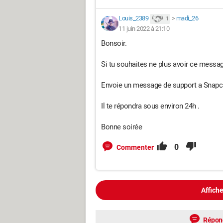
Louis_2389
>
madi_26
1
11 juin 2022 à 21:10
Bonsoir.
Si tu souhaites ne plus avoir ce messa
Envoie un message de support a Snapc
Il te répondra sous environ 24h .
Bonne soirée
0
Commenter
Affiche
Répon