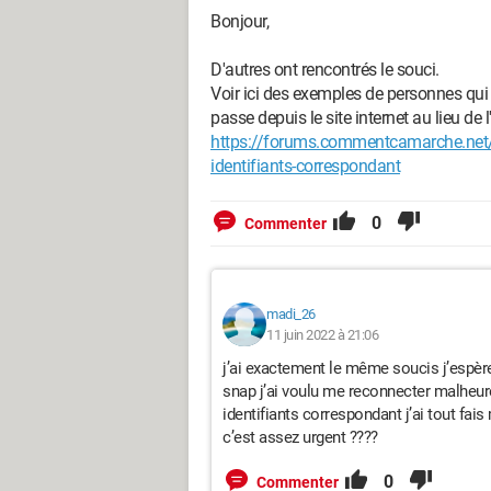
Bonjour,
D'autres ont rencontrés le souci.
Voir ici des exemples de personnes qui
passe depuis le site internet au lieu de l'
https://forums.commentcamarche.net/f
identifiants-correspondant
0
Commenter
madi_26
11 juin 2022 à 21:06
j’ai exactement le même soucis j’espère 
snap j’ai voulu me reconnecter malheu
identifiants correspondant j’ai tout fais
c’est assez urgent ????
0
Commenter