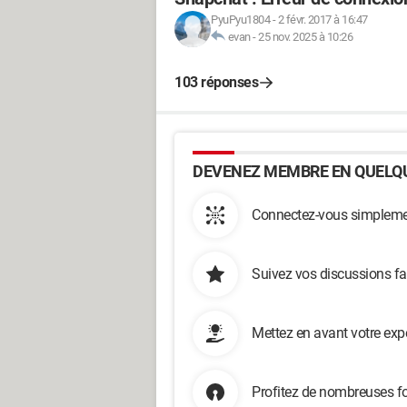
PyuPyu1804
-
2 févr. 2017 à 16:47
evan
-
25 nov. 2025 à 10:26
103 réponses
DEVENEZ MEMBRE EN QUELQU
Connectez-vous simplemen
Suivez vos discussions fa
Mettez en avant votre exp
Profitez de nombreuses fo