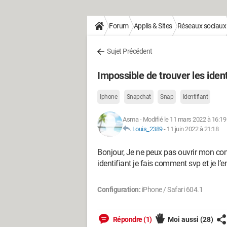
Forum
Applis & Sites
Réseaux sociaux
Sujet Précédent
Impossible de trouver les iden
Iphone
Snapchat
Snap
Identifiant
Asma
-
Modifié le 11 mars 2022 à 16:19
Louis_2389
-
11 juin 2022 à 21:18
Bonjour, Je ne peux pas ouvrir mon com
identifiant je fais comment svp et je l’
Configuration:
iPhone / Safari 604.1
Répondre (1)
Moi aussi
(28)