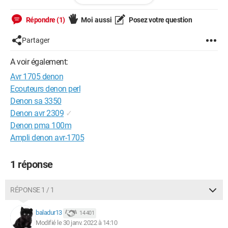
Ce que j'aimerais c'est avoir le son de ma console sur mon
ampli en passant par la connectique optique.
Répondre (1)
Moi aussi
Posez votre question
Malgré un bon branchement, ( je suppose ), sortie 1 optique de
Partager
l'ampli configurer en mode TV qui est relié à la télé, je ne capte
pas le son de ma console qui est envoyé sur ma télé en HDMI
A voir également:
et qui l'envoie à mon ampli en câble optique.
Avr 1705 denon
Ma tv est une Grundig 40VLE6142C.
Ecouteurs denon perl
Denon sa 3350
Merci d'avance :)
Denon avr 2309
✓
Denon pma 100m
Ampli denon avr-1705
1 réponse
RÉPONSE 1 / 1
baladur13
14 401
Modifié le 30 janv. 2022 à 14:10