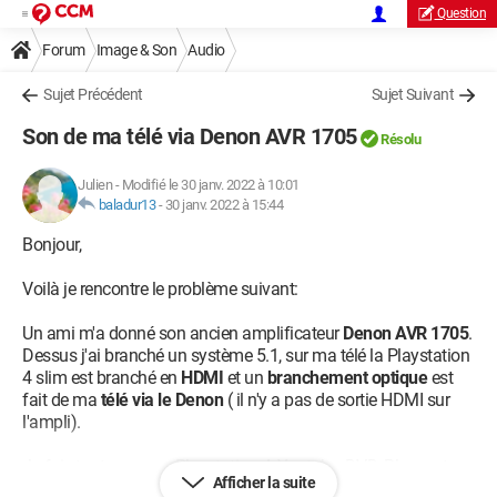
Question
Forum
Image & Son
Audio
Sujet Précédent
Sujet Suivant
Son de ma télé via Denon AVR 1705
Résolu
Julien
-
Modifié le 30 janv. 2022 à 10:01
baladur13
-
30 janv. 2022 à 15:44
Bonjour,
Voilà je rencontre le problème suivant:
Un ami m'a donné son ancien amplificateur
Denon AVR 1705
.
Dessus j'ai branché un système 5.1, sur ma télé la Playstation
4 slim est branché en
HDMI
et un
branchement optique
est
fait de ma
télé via le Denon
( il n'y a pas de sortie HDMI sur
l'ampli).
Je fais tout avec ma Playstation 4, Youtube, DVD, Bluray etc..
Afficher la suite