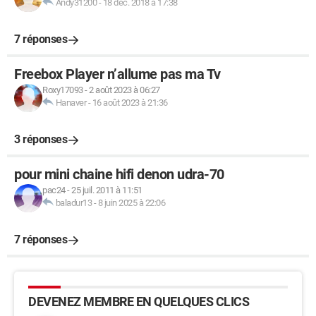
Andy31200
-
18 déc. 2018 à 17:38
7 réponses
Freebox Player n’allume pas ma Tv
Roxy17093
-
2 août 2023 à 06:27
Hanaver
-
16 août 2023 à 21:36
3 réponses
pour mini chaine hifi denon udra-70
pac24
-
25 juil. 2011 à 11:51
baladur13
-
8 juin 2025 à 22:06
7 réponses
DEVENEZ MEMBRE EN QUELQUES CLICS