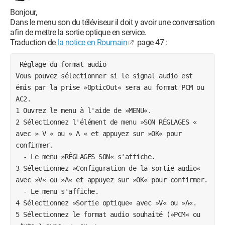
Bonjour,
Dans le menu son du téléviseur il doit y avoir une conversation
afin de mettre la sortie optique en service.
Traduction de
la notice en Roumain
page 47 :
 Réglage du format audio
Vous pouvez sélectionner si le signal audio est 
émis par la prise »OpticOut« sera au format PCM ou 
AC2.
1 Ouvrez le menu à l'aide de »MENU«.
2 Sélectionnez l'élément de menu »SON RÉGLAGES « 
avec » V « ou » Λ « et appuyez sur »OK« pour 
confirmer.
  - Le menu »RÉGLAGES SON« s'affiche.
3 Sélectionnez »Configuration de la sortie audio« 
avec »V« ou »Λ« et appuyez sur »OK« pour confirmer.
  - Le menu s'affiche.
4 Sélectionnez »Sortie optique« avec »V« ou »Λ«.
5 Sélectionnez le format audio souhaité (»PCM« ou 