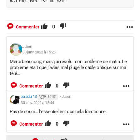
»Auto«) avec »<« ou »>«.
0
Commenter
Julien
30 janv. 2022 à 15:26
Merci beaucoup, mais j'ai résolu mon problème ce matin. Le
problème était que j'avais mal plugé le câble optique sur ma
télé....
0
Commenter
baladur13
>
Julien
14 401
30 janv. 2022 à 15:44
Pas de souci... l'essentiel est que cela fonctionne.
0
Commenter