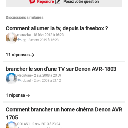
Répondre
Posez votre question
Discussions similaires
Comment allumer la tv, depuis la freebox ?
maravika
-
18 févr. 2012 à 16:23
gg
-
8 mars 2019 à 16:28
11 réponses
brancher le son d'une TV sur Denon AVR-1803
vladstone
-
2 avr. 2008 à 20:59
cbauf
-
2 avr. 2008 à 21:12
1 réponse
Comment brancher un home cinéma Denon AVR
1705
SOLAS1
-
2 nov. 2013 à 23:24