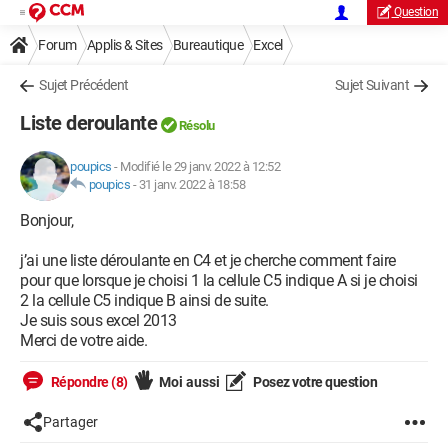
Question
Forum
Applis & Sites
Bureautique
Excel
Sujet Précédent
Sujet Suivant
Liste deroulante
Résolu
poupics
-
Modifié le 29 janv. 2022 à 12:52
poupics
-
31 janv. 2022 à 18:58
Bonjour,
j’ai une liste déroulante en C4 et je cherche comment faire
pour que lorsque je choisi 1 la cellule C5 indique A si je choisi
2 la cellule C5 indique B ainsi de suite.
Je suis sous excel 2013
Merci de votre aide.
Répondre (8)
Moi aussi
Posez votre question
Partager