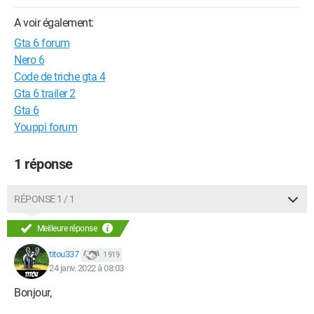
A voir également:
Gta 6 forum
Nero 6
Code de triche gta 4
Gta 6 trailer 2
Gta 6
Youppi forum
1 réponse
RÉPONSE 1 / 1
Meilleure réponse
titou337
1 919
24 janv. 2022 à 08:03
Bonjour,