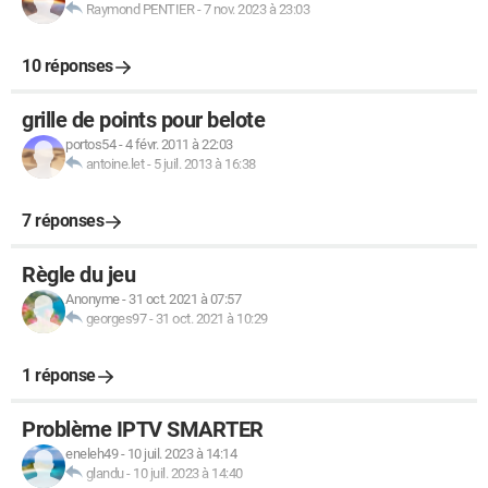
Raymond PENTIER
-
7 nov. 2023 à 23:03
10 réponses
grille de points pour belote
portos54
-
4 févr. 2011 à 22:03
antoine.let
-
5 juil. 2013 à 16:38
7 réponses
Règle du jeu
Anonyme
-
31 oct. 2021 à 07:57
georges97
-
31 oct. 2021 à 10:29
1 réponse
Problème IPTV SMARTER
eneleh49
-
10 juil. 2023 à 14:14
glandu
-
10 juil. 2023 à 14:40