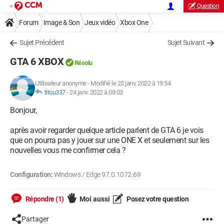
Question
Forum
Image & Son
Jeux vidéo
Xbox One
Sujet Précédent
Sujet Suivant
GTA 6 XBOX
Résolu
Utilisateur anonyme
-
Modifié le 23 janv. 2022 à 19:54
titou337
-
24 janv. 2022 à 08:03
Bonjour,
après avoir regarder quelque article parlent de GTA 6 je vois
que on pourra pas y jouer sur une ONE X et seulement sur les
nouvelles vous me confirmer cela ?
Configuration:
Windows / Edge 97.0.1072.69
Répondre (1)
Moi aussi
Posez votre question
Partager