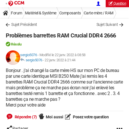
Question
Forum
Matériel & Système
Composants
Carte-mère / RAM
Sujet Précédent
Sujet Suivant
Problèmes barrettes RAM Crucial DDR4 2666
Résolu
sergio5076
-
Modifié le 22 janv. 2022 à 08:58
sergio5076
-
22 janv. 2022 à 21:44
Bonjour . j'ai changé la carte mère HS sur mon PC de bureau
par une carte identique MSI B250 Mate j'ai remis les 4
barrettes RAM Crucial DDR4 2666 comme sur l'ancienne carte
mais problème ça ne marche pas écran noir j'ai enlevé les
barrettes testé remis 1 barrette et ça fonctionne . avec 2 . 3. 4
barrettes ça ne marche pas ?
Merci pour votre aide
Répondre (7)
Moi aussi
Posez votre question
Partager