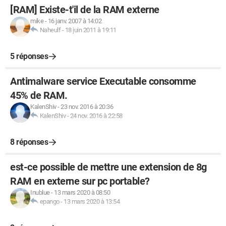
[RAM] Existe-t'il de la RAM externe
mike
-
16 janv. 2007 à 14:02
Naheulf
-
18 juin 2011 à 19:11
5 réponses
Antimalware service Executable consomme
45% de RAM.
KalenShiv
-
23 nov. 2016 à 20:36
KalenShiv
-
24 nov. 2016 à 22:58
8 réponses
est-ce possible de mettre une extension de 8g
RAM en externe sur pc portable?
Inublue
-
13 mars 2020 à 08:50
epango
-
13 mars 2020 à 13:54