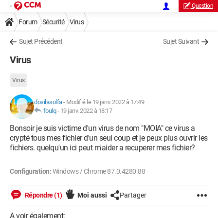
Question
Forum
Sécurité
Virus
Sujet Précédent
Sujet Suivant
Virus
Virus
dosilasolfa
-
Modifié le 19 janv. 2022 à 17:49
foulq
-
19 janv. 2022 à 18:17
Bonsoir je suis victime d'un virus de nom "MOIA" ce virus a
crypté tous mes fichier d'un seul coup et je peux plus ouvrir les
fichiers. quelqu'un ici peut m'aider a recuperer mes fichier?
Configuration:
Windows / Chrome 87.0.4280.88
Répondre (1)
Moi aussi
Partager
A voir également: