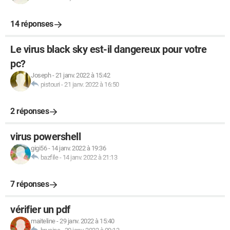
14 réponses
Le virus black sky est-il dangereux pour votre
pc?
Joseph
-
21 janv. 2022 à 15:42
pistouri
-
21 janv. 2022 à 16:50
2 réponses
virus powershell
gigi56
-
14 janv. 2022 à 19:36
bazfile
-
14 janv. 2022 à 21:13
7 réponses
vérifier un pdf
maiteline
-
29 janv. 2022 à 15:40