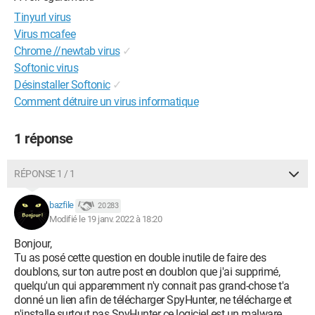
Tinyurl virus
Virus mcafee
Chrome //newtab virus
✓
Softonic virus
Désinstaller Softonic
✓
Comment détruire un virus informatique
1 réponse
RÉPONSE 1 / 1
bazfile
20 283
Modifié le 19 janv. 2022 à 18:20
Bonjour,
Tu as posé cette question en double inutile de faire des
doublons, sur ton autre post en doublon que j'ai supprimé,
quelqu'un qui apparemment n'y connait pas grand-chose t'a
donné un lien afin de télécharger SpyHunter, ne télécharge et
n'installe surtout pas SpyHunter ce logiciel est un malware