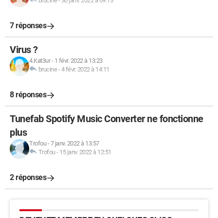
brucine
-
30 janv. 2022 à 09:13
7 réponses
Virus ?
4.Kat3ur
-
1 févr. 2022 à 13:23
brucine
-
4 févr. 2022 à 14:11
8 réponses
Tunefab Spotify Music Converter ne fonctionne
plus
Trofou
-
7 janv. 2022 à 13:57
Trofou
-
15 janv. 2022 à 12:51
2 réponses