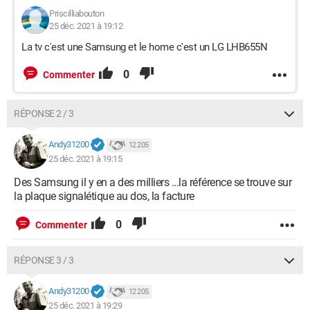
Priscilliabouton
25 déc. 2021 à 19:12
La tv c'est une Samsung et le home c'est un LG LHB655N
0
Commenter
RÉPONSE 2 / 3
Andy31200
12 205
25 déc. 2021 à 19:15
Des Samsung il y en a des milliers ...la référence se trouve sur
la plaque signalétique au dos, la facture
0
Commenter
RÉPONSE 3 / 3
Andy31200
12 205
25 déc. 2021 à 19:29