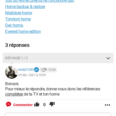
Son du Home cinéma ne fonctionne pas
Home backup & restore
Mailstore home
Tomtom home
Dev home.
Everest home edition
3 réponses
RÉPONSE 1 / 3
Andy31200
12 205
25 déc. 2021 à 19:09
Bonsoir,
Pour mieux te répondre, donne nous donc les références
complètes
de ta TV et ton home
0
Commenter