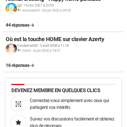
igd
-
16 nov. 2021 à 22:09
romanebmt
-
23 juin 2026 à 09:20
44 réponses
Où est la touche HOME sur clavier Azerty
Yondaime069
-
5 août 2008 à 11:18
DAVV
-
8 juin 2020 à 18:27
16 réponses
DEVENEZ MEMBRE EN QUELQUES CLICS
Connectez-vous simplement avec ceux qui
partagent vos intérêts
Suivez vos discussions facilement et obtenez
plus de réponses