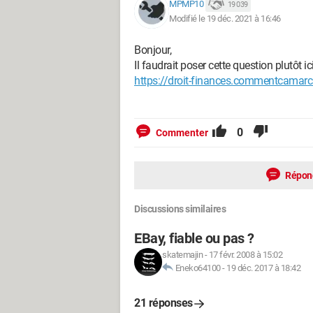
MPMP10
19 039
Modifié le 19 déc. 2021 à 16:46
Bonjour,
Il faudrait poser cette question plutôt ici
https://droit-finances.commentcamar
0
Commenter
Répon
Discussions similaires
EBay, fiable ou pas ?
skatemajin
-
17 févr. 2008 à 15:02
Eneko64100
-
19 déc. 2017 à 18:42
21 réponses