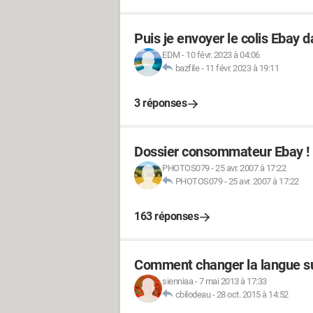
Puis je envoyer le colis Ebay 
EDM
-
10 févr. 2023 à 04:06
bazfile
-
11 févr. 2023 à 19:11
3 réponses
Dossier consommateur Ebay !
PHOTOS079
-
25 avr. 2007 à 17:22
PHOTOS079
-
25 avr. 2007 à 17:22
163 réponses
Comment changer la langue s
sienniaa
-
7 mai 2013 à 17:33
cbilodeau
-
28 oct. 2015 à 14:52