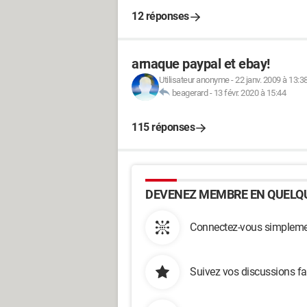
12 réponses
arnaque paypal et ebay!
Utilisateur anonyme
-
22 janv. 2009 à 13:3
beagerard
-
13 févr. 2020 à 15:44
115 réponses
DEVENEZ MEMBRE EN QUELQU
Connectez-vous simplemen
Suivez vos discussions fa