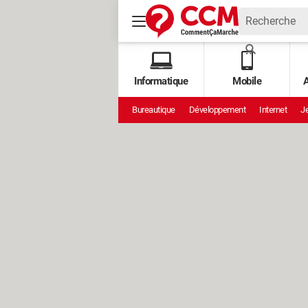
Informatique
Mobile
A
Bureautique
Développement
Internet
Je