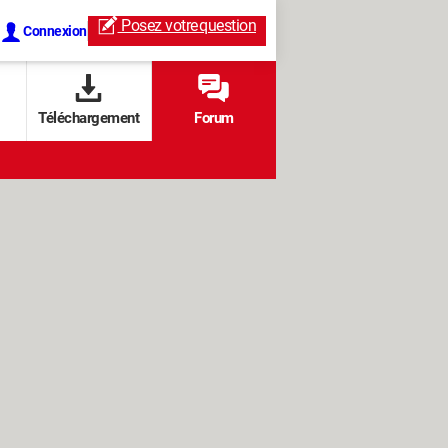
Posez votre
question
Connexion
Téléchargement
Forum