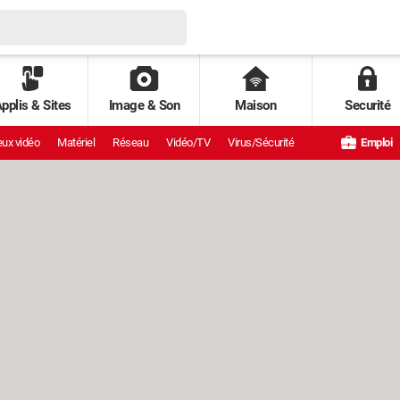
pplis & Sites
Image & Son
Maison
Securité
ux vidéo
Matériel
Réseau
Vidéo/TV
Virus/Sécurité
Emploi