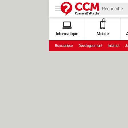
Informatique
Mobile
A
Bureautique
Développement
Internet
Je