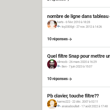
nombre de ligne dans tableau e
barts
-
6 févr. 2010 à 18:28
toy2000gt
-
27 nov. 2012 à 14:26
10 réponses
Quel filtre Snap pour mettre u
slimocb
-
26 mars 2020 à 16:29
Ben
-
7 juin 2023 à 15:07
10 réponses
Pb clavier, touche filtre??
harmo222
-
22 déc. 2007 à 02:11
anaisaboullait
-
17 août 2022 à 17:48