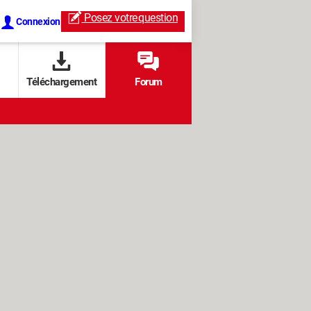
Posez votre
question
Connexion
Téléchargement
Forum