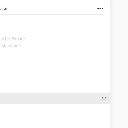
ager
touche d'image
instantanée