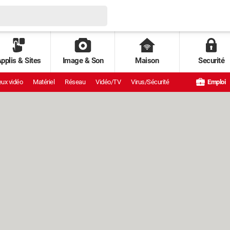
pplis & Sites
Image & Son
Maison
Securité
ux vidéo
Matériel
Réseau
Vidéo/TV
Virus/Sécurité
Emploi