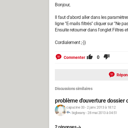
Bonjour,
Il faut d'abord aller dans les paramètre
ligne "E-mails filtrés" cliquer sur "Ne pas
Ensuite retourner dans l'onglet Filtres e
Cordialement ;-))
0
Commenter
Répon
Discussions similaires
problème d'ouverture dossier o
capucine 33
-
2 janv. 2013 à 18:12
bigbeany
-
28 mai 2013 à 04:51
2 réponses