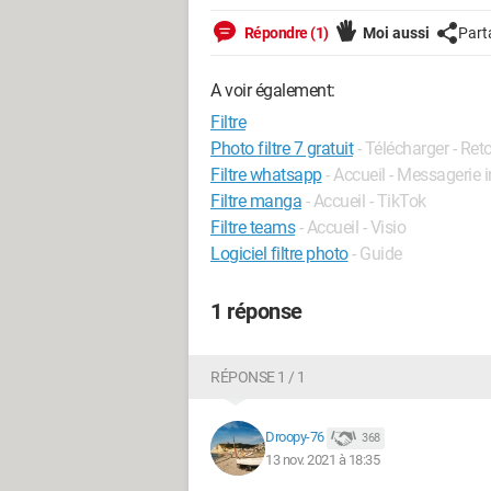
Répondre (1)
Moi aussi
Part
A voir également:
Filtre
Photo filtre 7 gratuit
- Télécharger - Re
Filtre whatsapp
- Accueil - Messagerie 
Filtre manga
- Accueil - TikTok
Filtre teams
- Accueil - Visio
Logiciel filtre photo
- Guide
1 réponse
RÉPONSE 1 / 1
Droopy-76
368
13 nov. 2021 à 18:35