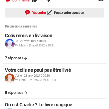
1
Commenter
Répondre
Posez votre question
Discussions similaires
Colis remis en livraison
Jo
-
27 févr. 2019 à 18:33
Merci
-
23 août 2022 à 18:24
7 réponses
Votre colis ne peut pas être livré
Veine
-
28 janv. 2024 à 09:30
Pierr10
-
28 janv. 2024 à 19:04
8 réponses
Où est Charlie ? Le livre magique