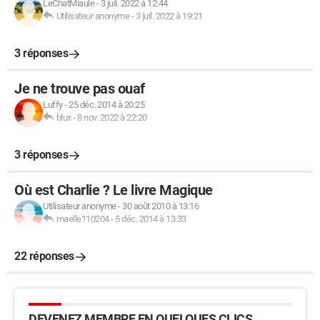
LeChatMiaule
-
3 juil. 2022 à 12:44
Utilisateur anonyme
-
3 juil. 2022 à 19:21
3 réponses
Je ne trouve pas ouaf
Luffy
-
25 déc. 2014 à 20:25
blux
-
8 nov. 2022 à 22:20
3 réponses
Où est Charlie ? Le livre Magique
Utilisateur anonyme
-
30 août 2010 à 13:16
maelle110204
-
5 déc. 2014 à 13:33
22 réponses
DEVENEZ MEMBRE EN QUELQUES CLICS