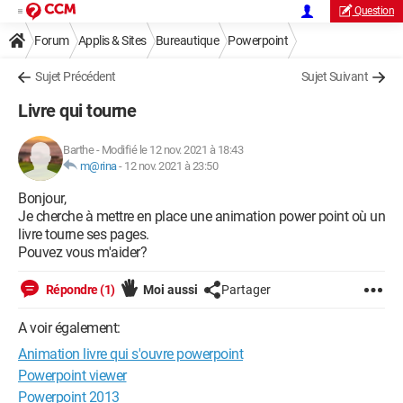
Question
Forum
Applis & Sites
Bureautique
Powerpoint
Sujet Précédent
Sujet Suivant
Livre qui tourne
Barthe
-
Modifié le 12 nov. 2021 à 18:43
m@rina
-
12 nov. 2021 à 23:50
Bonjour,
Je cherche à mettre en place une animation power point où un
livre tourne ses pages.
Pouvez vous m'aider?
Répondre (1)
Moi aussi
Partager
A voir également:
Animation livre qui s'ouvre powerpoint
Powerpoint viewer
Powerpoint 2013