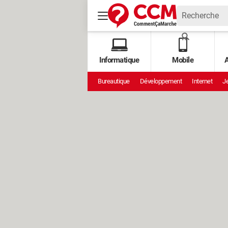
Informatique
Mobile
A
Bureautique
Développement
Internet
Je