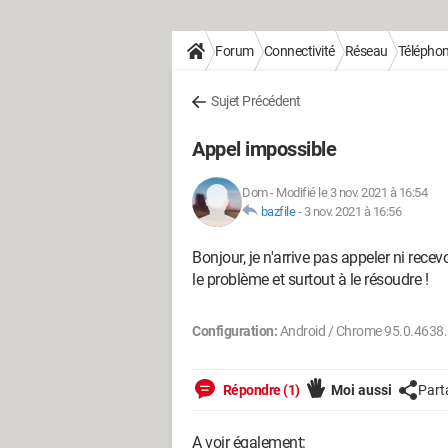
Forum
Connectivité
Réseau
Téléphoni
Sujet Précédent
Appel impossible
Dom
-
Modifié le 3 nov. 2021 à 16:54
bazfile
-
3 nov. 2021 à 16:56
Bonjour, je n'arrive pas appeler ni rec
le problème et surtout à le résoudre !
Configuration:
Android / Chrome 95.0.4638
Répondre (1)
Moi aussi
Part
A voir également: