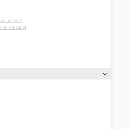
sur internet
on & Internet
e