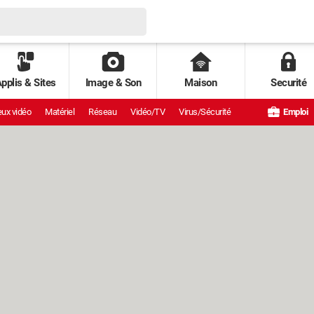
pplis & Sites
Image & Son
Maison
Securité
ux vidéo
Matériel
Réseau
Vidéo/TV
Virus/Sécurité
Emploi