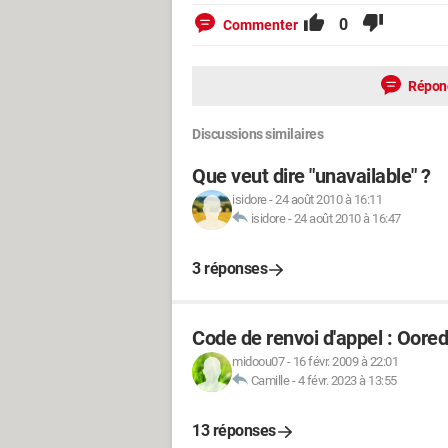
0
Commenter
Répon
Discussions similaires
Que veut dire "unavailable" ?
isidore
-
24 août 2010 à 16:11
isidore
-
24 août 2010 à 16:47
3 réponses
Code de renvoi d'appel : Ooredo
midoou07
-
16 févr. 2009 à 22:01
Camille
-
4 févr. 2023 à 13:55
13 réponses