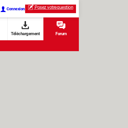
Posez votre
question
Connexion
Téléchargement
Forum