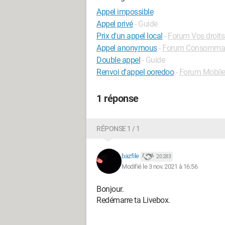
Appel impossible
Appel privé
- Guide
Prix d'un appel local
-
Forum Vos droits 
Appel anonymous
-
Forum Consommati
Double appel
- Guide
Renvoi d'appel ooredoo
-
Forum Mobil
1 réponse
RÉPONSE 1 / 1
bazfile
20 283
Modifié le 3 nov. 2021 à 16:56
Bonjour.
Redémarre ta Livebox.