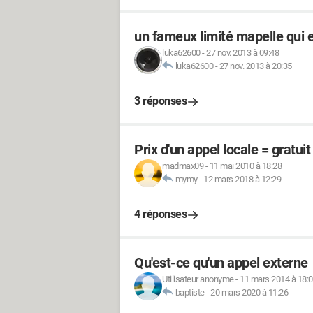
un fameux limité mapelle qui e
luka62600
-
27 nov. 2013 à 09:48
luka62600
-
27 nov. 2013 à 20:35
3 réponses
Prix d'un appel locale = gratuit
madmax09
-
11 mai 2010 à 18:28
mymy
-
12 mars 2018 à 12:29
4 réponses
Qu'est-ce qu'un appel externe
Utilisateur anonyme
-
11 mars 2014 à 18:
baptiste
-
20 mars 2020 à 11:26