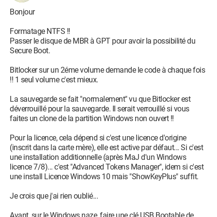
mon message trop long, j'ai juste essayé d'être clair.
Bonjour
Merci par avance pour vos réponses (vu la météo annoncée
pour ce Week-end, je suis sûr que j'en aurai ;-) )
Formatage NTFS !!
Passer le disque de MBR à GPT pour avoir la possibilité du
Secure Boot.
Bitlocker sur un 2éme volume demande le code à chaque fois
!! 1 seul volume c'est mieux.
La sauvegarde se fait "normalement" vu que Bitlocker est
déverrouillé pour la sauvegarde. Il serait verrouillé si vous
faites un clone de la partition Windows non ouvert !!
Pour la licence, cela dépend si c'est une licence d'origine
(inscrit dans la carte mère), elle est active par défaut... Si c'est
une installation additionnelle (après MaJ d'un Windows
licence 7/8)... c'est "Advanced Tokens Manager", idem si c'est
une install Licence Windows 10 mais "ShowKeyPlus" suffit.
Je crois que j'ai rien oublié...
Avant, sur le Windows naze, faire une clé USB Bootable de