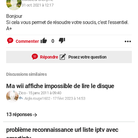
31 oct. 2021 à 12:17
Bonjour
Si cela vous permet de résoudre votre soucis, c'est l'essentiel.
A+
0
Commenter
Répondre
Posez votre question
Discussions similaires
Ma wii affiche impossible de lire le disque
Zico
-
15 janv. 2011 à 09:40
Aigle.rouge1602
-
17 févr. 2023 à 14:53
13 réponses
problème reconnaissance url liste iptv avec