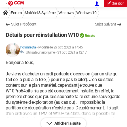
Question
Forum
Matériel & Système
Windows
Windows 10
Sujet Précédent
Sujet Suivant
Détails pour réinstallation W10
Résolu
PommeDa
-
Modifié le 29 oct. 2021 à 14:45
Utilisateur anonyme -
31 oct. 2021 à 12:17
Bonjour à tous,
Je viens d'acheter un ordi portable d'occasion (sur un site qui
fait de la pub à la télé ;-) pour ne pas le citer). J'en suis très
content sur le plan matériel, cependant je trouve que
W10Pro64bits n'a pas été correctement installé. En effet, la
première chose que j'aurais souhaité faire est une sauvegarde
du système d'exploitation (au cas ou)... Impossible: la
partition de récupération n'existe pas. Deuxièmement, il s'agit
d'un ordi avec un TPM et W10Pro64bits, donc la possibilité
d'utiliser BitLocker, or même si le UEFI est disponible, c'est le
Afficher la suite
Bios qui est utilisé. Bref je préfère tout remettre à zéro (Je n'ai