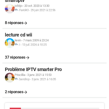
smartiptv
jo56jo
-
20 oct. 2020 à 13:30
Farid43
-
29 juin 2021 à 22:56
8 réponses
lecture cd wii
lievin
-
7 mars 2009 à 23:24
I
-
13 juil. 2026 à 10:25
37 réponses
Problème IPTV smarter Pro
Priscillia
-
3 janv. 2021 à 15:53
bendrop
-
3 janv. 2021 à 16:05
2 réponses