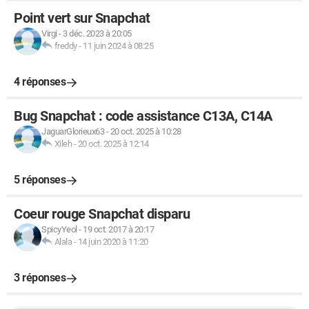
Point vert sur Snapchat
Virgi
-
3 déc. 2023 à 20:05
freddy
-
11 juin 2024 à 08:25
4 réponses
Bug Snapchat : code assistance C13A, C14A
JaguarGlorieux63
-
20 oct. 2025 à 10:28
Xileh
-
20 oct. 2025 à 12:14
5 réponses
Coeur rouge Snapchat disparu
SpicyYeol
-
19 oct. 2017 à 20:17
Alala
-
14 juin 2020 à 11:20
3 réponses