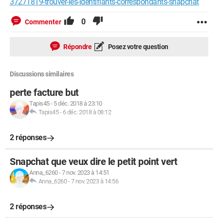
37271819-trouver-les-identifiants-correspondants-snapchat
0
Commenter
Répondre
Posez votre question
Discussions similaires
perte facture but
Tapis45
-
5 déc. 2018 à 23:10
Tapis45
-
6 déc. 2018 à 08:12
2 réponses
Snapchat que veux dire le petit point vert
Anna_6260
-
7 nov. 2023 à 14:51
Anna_6260
-
7 nov. 2023 à 14:56
2 réponses