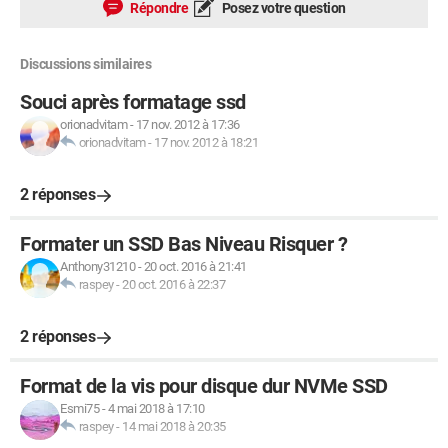
Répondre
Posez votre question
Discussions similaires
Souci après formatage ssd
orionadvitam
-
17 nov. 2012 à 17:36
orionadvitam
-
17 nov. 2012 à 18:21
2 réponses
Formater un SSD Bas Niveau Risquer ?
Anthony31210
-
20 oct. 2016 à 21:41
raspey
-
20 oct. 2016 à 22:37
2 réponses
Format de la vis pour disque dur NVMe SSD
Esmi75
-
4 mai 2018 à 17:10
raspey
-
14 mai 2018 à 20:35