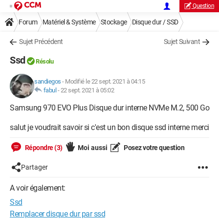
Question
Forum
Matériel & Système
Stockage
Disque dur / SSD
Sujet Précédent
Sujet Suivant
Ssd
Résolu
sandiegos
-
Modifié le 22 sept. 2021 à 04:15
fabul
-
22 sept. 2021 à 05:02
Samsung 970 EVO Plus Disque dur interne NVMe M.2, 500 Go
salut je voudrait savoir si c'est un bon disque ssd interne merci
Répondre (3)
Moi aussi
Posez votre question
Partager
A voir également:
Ssd
Remplacer disque dur par ssd