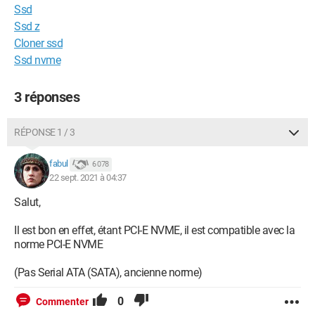
Ssd
Ssd z
Cloner ssd
Ssd nvme
3 réponses
RÉPONSE 1 / 3
fabul
6 078
22 sept. 2021 à 04:37
Salut,
Il est bon en effet, étant PCI-E NVME, il est compatible avec la
norme PCI-E NVME
(Pas Serial ATA (SATA), ancienne norme)
0
Commenter