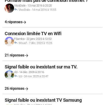
Formaté mais pas de connexion Internet ?
VissErale
-
13 mai 2016 à 20:20
VissErale
-
14 mai 2016 à 15:55
4 réponses
Connexion limitée TV en Wifi
FSamba
-
22 janv. 2023 à 12:52
Wouaf
-
7 déc. 2025 à 15:26
21 réponses
Signal faible ou inexistant sur ma TV.
dd
-
14 déc. 2009 à 20:16
Izz
-
24 nov. 2025 à 20:47
26 réponses
Signal faible ou inexistant TV Samsung