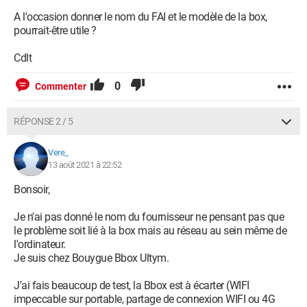
C'est enfait comme si j'avais un VPN d'activé constamment.
J'espère que quelqu'un pourra m'aider !
A l'occasion donner le nom du FAI et le modèle de la box,
pourrait-être utile ?
Cdlt
0
Commenter
RÉPONSE 2 / 5
Vere_
13 août 2021 à 22:52
Bonsoir,
Je n'ai pas donné le nom du fournisseur ne pensant pas que
le problème soit lié à la box mais au réseau au sein même de
l'ordinateur.
Je suis chez Bouygue Bbox Ultym.
J'ai fais beaucoup de test, la Bbox est à écarter (WIFI
impeccable sur portable, partage de connexion WIFI ou 4G