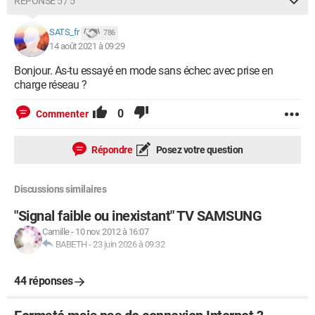
RÉPONSE 5 / 5
SATS_fr
786
14 août 2021 à 09:29
Bonjour. As-tu essayé en mode sans échec avec prise en
charge réseau ?
0
Commenter
Répondre
Posez votre question
Discussions similaires
"Signal faible ou inexistant" TV SAMSUNG
Camille
-
10 nov. 2012 à 16:07
BABETH
-
23 juin 2026 à 09:32
44 réponses