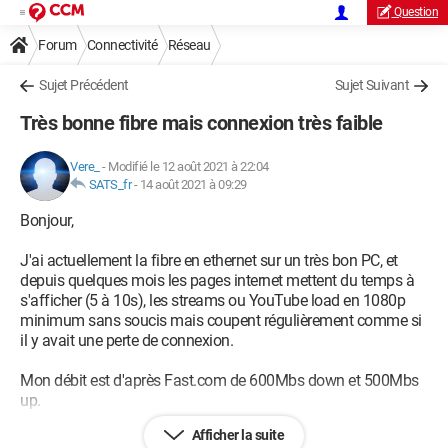
Question
Forum
Connectivité
Réseau
Sujet Précédent
Sujet Suivant
Très bonne fibre mais connexion très faible
Vere_
-
Modifié le 12 août 2021 à 22:04
SATS_fr
-
14 août 2021 à 09:29
Bonjour,
J'ai actuellement la fibre en ethernet sur un très bon PC, et
depuis quelques mois les pages internet mettent du temps à
s'afficher (5 à 10s), les streams ou YouTube load en 1080p
minimum sans soucis mais coupent régulièrement comme si
il y avait une perte de connexion.
Mon débit est d'après Fast.com de 600Mbs down et 500Mbs
up.
Afficher la suite
J'ai pour l'instant tenté de :