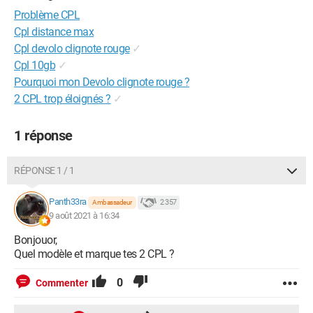
Problème CPL
Cpl distance max
Cpl devolo clignote rouge
✓
Cpl 10gb
✓
Pourquoi mon Devolo clignote rouge ?
2 CPL trop éloignés ?
✓
1 réponse
RÉPONSE 1 / 1
Panth33ra
2 357
Ambassadeur
9 août 2021 à 16:34
Bonjouor,
Quel modèle et marque tes 2 CPL ?
0
Commenter