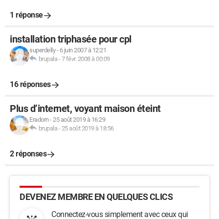
1 réponse
installation triphasée pour cpl
superdelly
-
6 juin 2007 à 12:21
brupala
-
7 févr. 2008 à 00:09
16 réponses
Plus d’internet, voyant maison éteint
Eradorn
-
25 août 2019 à 16:29
brupala
-
25 août 2019 à 18:56
2 réponses
DEVENEZ MEMBRE EN QUELQUES CLICS
Connectez-vous simplement avec ceux qui