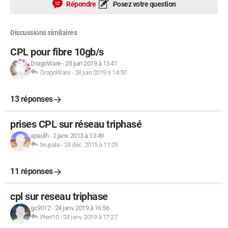
Répondre
Posez votre question
Discussions similaires
CPL pour fibre 10gb/s
DragoWare
-
28 juin 2019 à 13:41
DragoWare
-
28 juin 2019 à 14:50
13 réponses
prises CPL sur réseau triphasé
apaulh
-
2 janv. 2013 à 13:49
brupala
-
24 déc. 2015 à 11:25
11 réponses
cpl sur reseau triphase
gc9012
-
24 janv. 2019 à 16:56
Pierr10
-
24 janv. 2019 à 17:27