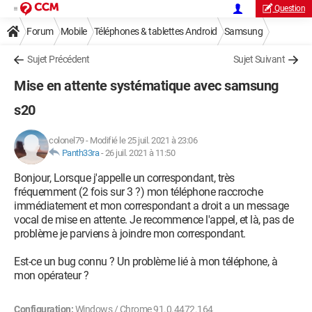
Question
Forum
Mobile
Téléphones & tablettes Android
Samsung
Sujet Précédent
Sujet Suivant
Mise en attente systématique avec samsung
s20
colonel79
-
Modifié le 25 juil. 2021 à 23:06
Panth33ra
-
26 juil. 2021 à 11:50
Bonjour, Lorsque j'appelle un correspondant, très
fréquemment (2 fois sur 3 ?) mon téléphone raccroche
immédiatement et mon correspondant a droit a un message
vocal de mise en attente. Je recommence l'appel, et là, pas de
problème je parviens à joindre mon correspondant.
Est-ce un bug connu ? Un problème lié à mon téléphone, à
mon opérateur ?
Configuration:
Windows / Chrome 91.0.4472.164