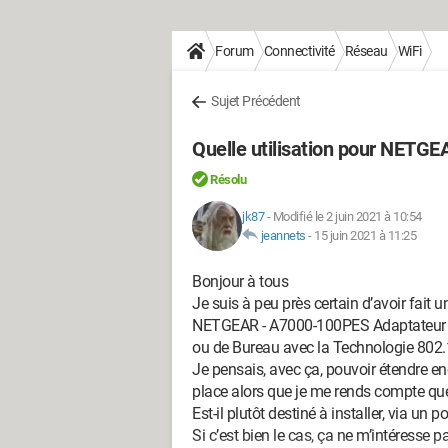
Forum
Connectivité
Réseau
WiFi
Sujet Précédent
Quelle utilisation pour NETG
Résolu
jk87
-
Modifié le 2 juin 2021 à 10:54
jeannets
-
15 juin 2021 à 11:25
Bonjour à tous
Je suis à peu près certain d’avoir fait
NETGEAR - A7000-100PES Adaptateur Wi
ou de Bureau avec la Technologie 802.
Je pensais, avec ça, pouvoir étendre e
place alors que je me rends compte que
Est-il plutôt destiné à installer, via un
Si c’est bien le cas, ça ne m’intéresse p