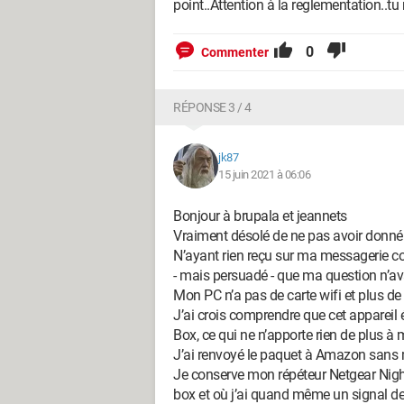
point..Attention à la reglementation..tu 
0
Commenter
RÉPONSE 3 / 4
jk87
15 juin 2021 à 06:06
Bonjour à brupala et jeannets
Vraiment désolé de ne pas avoir donné
N’ayant rien reçu sur ma messagerie co
- mais persuadé - que ma question n’av
Mon PC n’a pas de carte wifi et plus de 
J’ai crois comprendre que cet appareil
Box, ce qui ne n’apporte rien de plus à mo
J’ai renvoyé le paquet à Amazon sans m
Je conserve mon répéteur Netgear Night
box et où j’ai quand même un signal de 