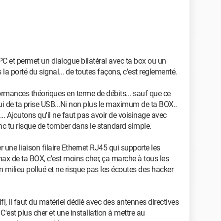
PC et permet un dialogue bilatéral avec ta box ou un
 la porté du signal... de toutes façons, c'est reglementé.
formances théoriques en terme de débits... sauf que ce
lui de ta prise USB...Ni non plus le maximum de ta BOX..
.. Ajoutons qu'il ne faut pas avoir de voisinage avec
onc tu risque de tomber dans le standard simple.
r une liaison filaire Ethernet RJ45 qui supporte les
ax de ta BOX, c'est moins cher, ça marche à tous les
 milieu pollué et ne risque pas les écoutes des hacker
fi, il faut du matériel dédié avec des antennes directives
. C'est plus cher et une installation à mettre au