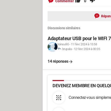
0
Commenter
Répon
Discussions similaires
Adaptateur USB pour le WIFI 7 
toinou90
-
11 févr. 2024 à 15:58
brupala
-
12 févr. 2024 à 00:35
14 réponses
DEVENEZ MEMBRE EN QUELQU
Connectez-vous simplemen