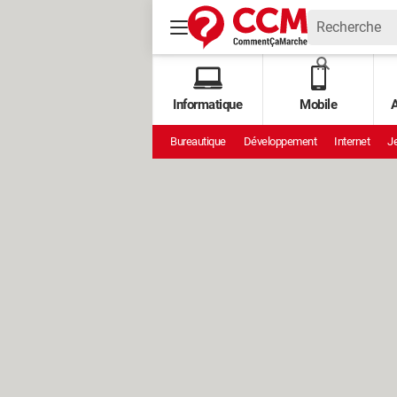
Informatique
Mobile
A
Bureautique
Développement
Internet
Je