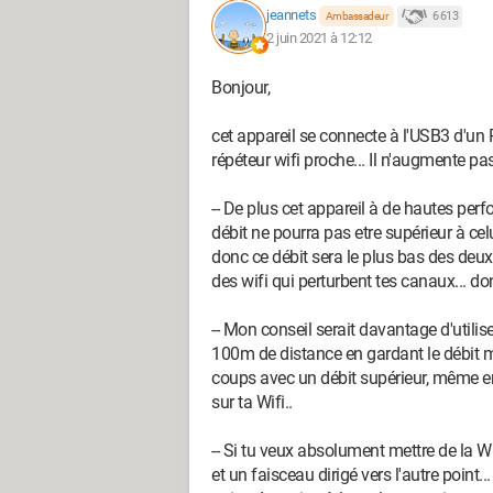
jeannets
6 613
Ambassadeur
2 juin 2021 à 12:12
Bonjour,
cet appareil se connecte à l'USB3 d'un 
répéteur wifi proche... Il n'augmente pas
-- De plus cet appareil à de hautes per
débit ne pourra pas etre supérieur à ce
donc ce débit sera le plus bas des deux.
des wifi qui perturbent tes canaux... d
-- Mon conseil serait davantage d'utilise
100m de distance en gardant le débit m
coups avec un débit supérieur, même en
sur ta Wifi..
-- Si tu veux absolument mettre de la Wi
et un faisceau dirigé vers l'autre point..