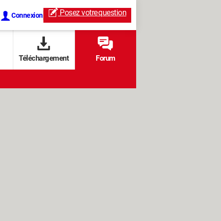
Posez votre
question
Connexion
Téléchargement
Forum