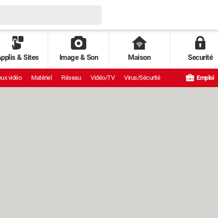
pplis & Sites
Image & Son
Maison
Securité
ux vidéo
Matériel
Réseau
Vidéo/TV
Virus/Sécurité
Emploi