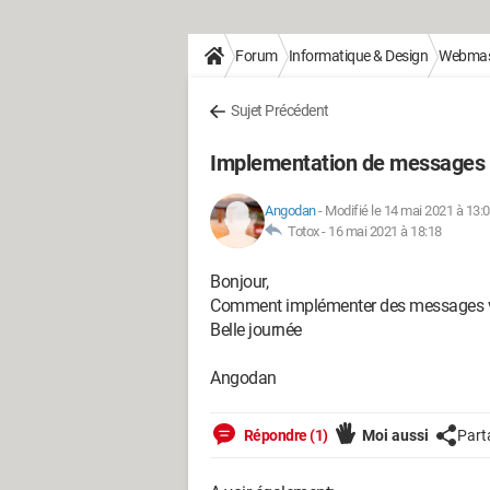
Forum
Informatique & Design
Webmas
Sujet Précédent
Implementation de messages v
Angodan
-
Modifié le 14 mai 2021 à 13:
Totox -
16 mai 2021 à 18:18
Bonjour,
Comment implémenter des messages vis
Belle journée
Angodan
Répondre (1)
Moi aussi
Part