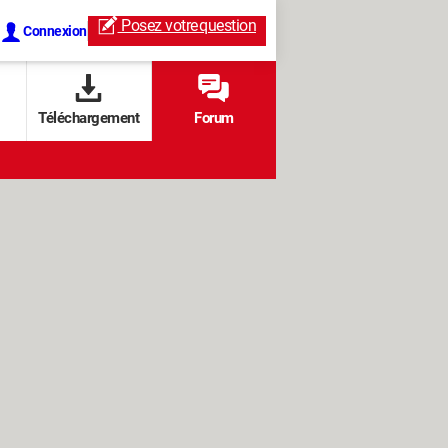
Posez votre
question
Connexion
Téléchargement
Forum