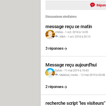
Répon
Discussions similaires
message reçu ce matin
chirles
-
1 oct. 2018 à 14:35
Xileh
-
1 oct. 2018 à 20:10
3 réponses
Message reçu aujourd'hui
Sylvie
-
11 mai 2019 à 19:43
Malekal_morte-
-
12 mai 2019 à 00:08
2 réponses
recherche script "les visiteurs"