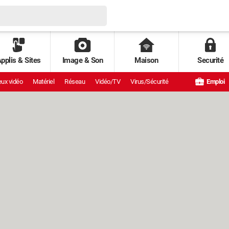
pplis & Sites
Image & Son
Maison
Securité
ux vidéo
Matériel
Réseau
Vidéo/TV
Virus/Sécurité
Emploi