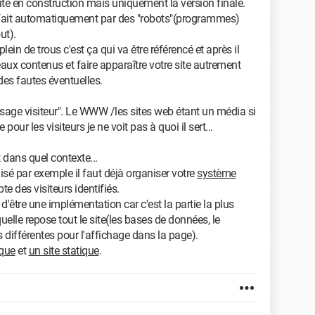
site en construction mais uniquement la version finale.
t fait automatiquement par des "robots"(programmes)
ut).
ein de trous c'est ça qui va être référencé et après il
aux contenus et faire apparaître votre site autrement
des fautes éventuelles.
ssage visiteur". Le WWW /les sites web étant un média si
our les visiteurs je ne voit pas à quoi il sert...
 dans quel contexte...
sé par exemple il faut déjà organiser votre
système
e des visiteurs identifiés.
 d'être une implémentation car c'est la partie la plus
quelle repose tout le site(les bases de données, le
 différentes pour l'affichage dans la page).
que
et
un site statique
.