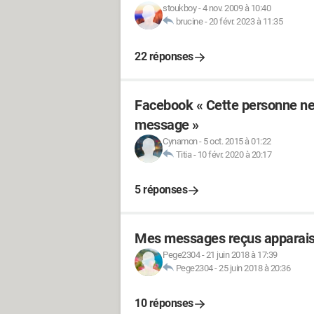
stoukboy
-
4 nov. 2009 à 10:40
brucine
-
20 févr. 2023 à 11:35
22 réponses
Facebook « Cette personne ne
message »
Cynamon
-
5 oct. 2015 à 01:22
Titia
-
10 févr. 2020 à 20:17
5 réponses
Mes messages reçus apparaiss
Pege2304
-
21 juin 2018 à 17:39
Pege2304
-
25 juin 2018 à 20:36
10 réponses