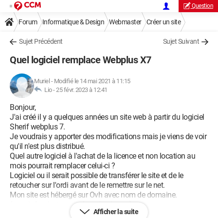
Question
Forum
Informatique & Design
Webmaster
Créer un site
Sujet Précédent
Sujet Suivant
Quel logiciel remplace Webplus X7
Muriel
-
Modifié le 14 mai 2021 à 11:15
Lio -
25 févr. 2023 à 12:41
Bonjour,
J'ai créé il y a quelques années un site web à partir du logiciel
Sherif webplus 7.
Je voudrais y apporter des modifications mais je viens de voir
qu'il n'est plus distribué.
Quel autre logiciel à l'achat de la licence et non location au
mois pourrait remplacer celui-ci ?
Logiciel ou il serait possible de transférer le site et de le
retoucher sur l'ordi avant de le remettre sur le net.
Mon site est hébergé sur Ovh avec nom de domaine.
(pour info, c'est un site location immo)
Afficher la suite
Merci pour votre aide