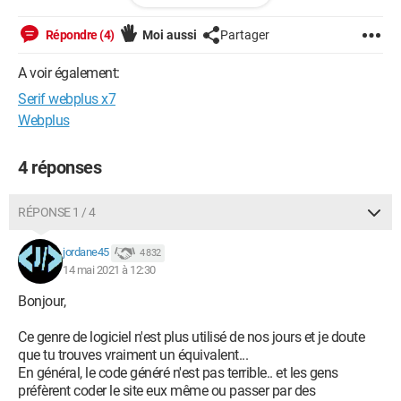
Répondre (4)
Moi aussi
Partager
Configuration:
Windows / Chrome 90.0.4430.212
A voir également:
Serif webplus x7
Webplus
4 réponses
RÉPONSE 1 / 4
jordane45
4 832
14 mai 2021 à 12:30
Bonjour,
Ce genre de logiciel n'est plus utilisé de nos jours et je doute
que tu trouves vraiment un équivalent...
En général, le code généré n'est pas terrible.. et les gens
préfèrent coder le site eux même ou passer par des