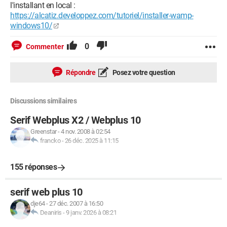
l'installant en local :
https://alcatiz.developpez.com/tutoriel/installer-wamp-
windows10/
0
Commenter
Répondre
Posez votre question
Discussions similaires
Serif Webplus X2 / Webplus 10
Greenstar
-
4 nov. 2008 à 02:54
francko
-
26 déc. 2025 à 11:15
155 réponses
serif web plus 10
dje64
-
27 déc. 2007 à 16:50
Deaniris
-
9 janv. 2026 à 08:21