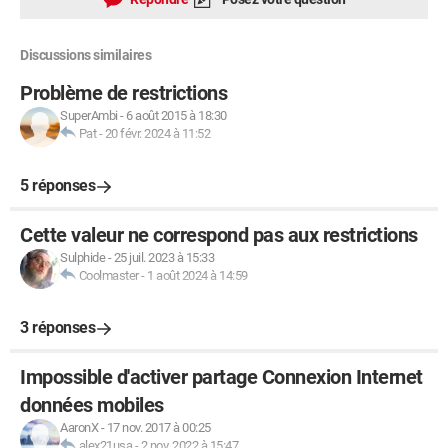
Discussions similaires
Problème de restrictions
SuperAmbi
-
6 août 2015 à 18:30
Pat
-
20 févr. 2024 à 11:52
5 réponses
Cette valeur ne correspond pas aux restrictions
Sulphide
-
25 juil. 2023 à 15:33
Coolmaster
-
1 août 2024 à 14:59
3 réponses
Impossible d'activer partage Connexion Internet
données mobiles
AaronX
-
17 nov. 2017 à 00:25
alex21usa
-
2 nov. 2022 à 15:47