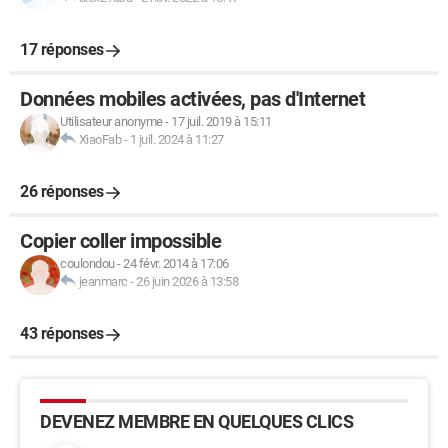
17 réponses
Données mobiles activées, pas d'Internet
Utilisateur anonyme
-
17 juil. 2019 à 15:11
XiaoFab
-
1 juil. 2024 à 11:27
26 réponses
Copier coller impossible
coulondou
-
24 févr. 2014 à 17:06
jeanmarc
-
26 juin 2026 à 13:58
43 réponses
DEVENEZ MEMBRE EN QUELQUES CLICS