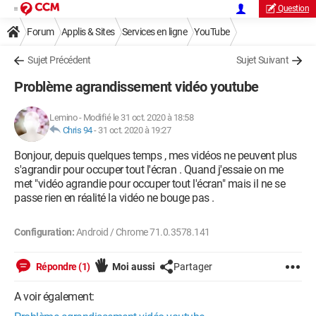
Question
Forum
Applis & Sites
Services en ligne
YouTube
Sujet Précédent
Sujet Suivant
Problème agrandissement vidéo youtube
Lemino
-
Modifié le 31 oct. 2020 à 18:58
Chris 94
-
31 oct. 2020 à 19:27
Bonjour, depuis quelques temps , mes vidéos ne peuvent plus
s'agrandir pour occuper tout l'écran . Quand j'essaie on me
met "vidéo agrandie pour occuper tout l'écran" mais il ne se
passe rien en réalité la vidéo ne bouge pas .
Configuration:
Android / Chrome 71.0.3578.141
Répondre (1)
Moi aussi
Partager
A voir également: