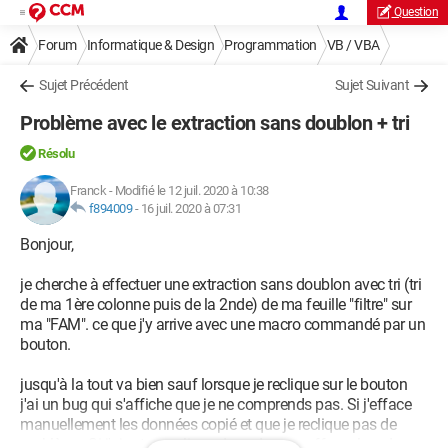
Question
Forum
Informatique & Design
Programmation
VB / VBA
Sujet Précédent
Sujet Suivant
Problème avec le extraction sans doublon + tri
Résolu
Franck
-
Modifié le 12 juil. 2020 à 10:38
f894009
-
16 juil. 2020 à 07:31
Bonjour,
je cherche à effectuer une extraction sans doublon avec tri (tri
de ma 1ère colonne puis de la 2nde) de ma feuille "filtre" sur
ma "FAM". ce que j'y arrive avec une macro commandé par un
bouton.
jusqu'à la tout va bien sauf lorsque je reclique sur le bouton
j'ai un bug qui s'affiche que je ne comprends pas. Si j'efface
manuellement les données copié et que je reclique pas de
problème, Si j'ajoute une ligne de code pour effacer lors de