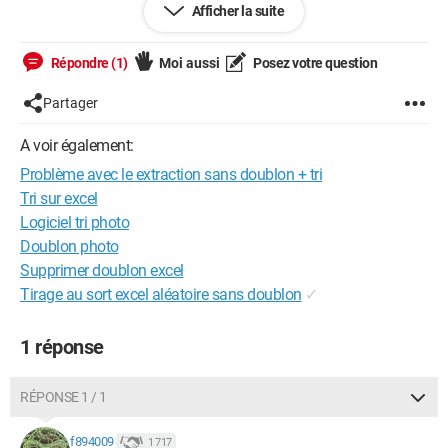
Afficher la suite
l'activation du bouton cela bug aussi.
j'ai également eu aussi comme soucis le fait que lorsque je
Répondre (1)
Moi aussi
Posez votre question
cliquais sur le bouton cela me donnait des résultats différents
à chaque clique.
Partager
Sub db()

A voir également:
Problème avec le extraction sans doublon + tri
Tri sur excel
Logiciel tri photo
 Sheets("Filtre").Range("B1:c1000").AdvancedFilter 
Doublon photo
Action:=xlFilterCopy, 
Supprimer doublon excel
CopyToRange:=Sheets("FAM").Range("C7"), 
Tirage au sort excel aléatoire sans doublon
✓
Unique:=True

1 réponse
 End Sub

Sub tri2()

 Sheets("FAM").[C7:d300].Sort key1:=Sheets("FAM").
RÉPONSE 1 / 1
[C8], Order1:=xlAscending, _

       key2:=Sheets("FAM").[D8], 
f894009
1 717