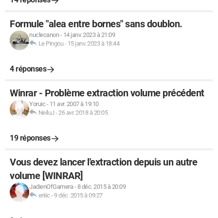
Formule "alea entre bornes" sans doublon.
nuclecanon
-
14 janv. 2023 à 21:09
Le Pingou
-
15 janv. 2023 à 18:44
4 réponses
Winrar - Problème extraction volume précédent
Yoruic
-
11 avr. 2007 à 19:10
NeiluJ
-
26 avr. 2018 à 20:05
19 réponses
Vous devez lancer l'extraction depuis un autre
volume [WINRAR]
JadienOfGamera
-
8 déc. 2015 à 20:09
eriiic
-
9 déc. 2015 à 09:27