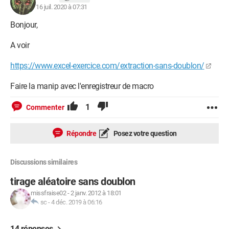
Order2:=xlAscending, Header:=xlGuess

16 juil. 2020 à 07:31
End Sub
Bonjour,
A voir
https://www.excel-exercice.com/extraction-sans-doublon/
Faire la manip avec l'enregistreur de macro
1
Commenter
Répondre
Posez votre question
Discussions similaires
tirage aléatoire sans doublon
missfraise02
-
2 janv. 2012 à 18:01
sc
-
4 déc. 2019 à 06:16
14 réponses