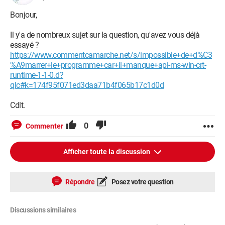
Bonjour,
Il y'a de nombreux sujet sur la question, qu'avez vous déjà
essayé ?
https://www.commentcamarche.net/s/impossible+de+d%C3
%A9marrer+le+programme+car+il+manque+api-ms-win-crt-
runtime-1-1-0.d?
qlc#k=174f95f071ed3daa71b4f065b17c1d0d
Cdlt.
0
Commenter
Afficher toute la discussion
Répondre
Posez votre question
Discussions similaires