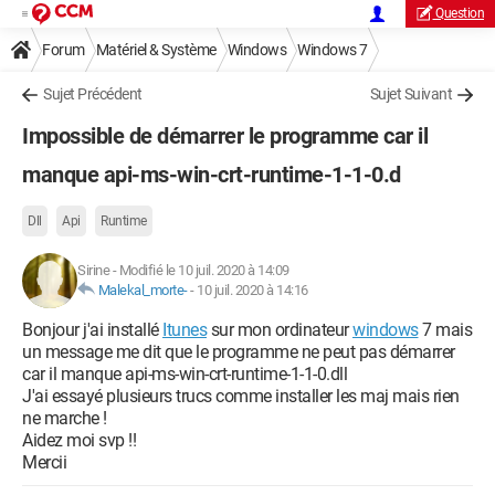
Question
Forum
Matériel & Système
Windows
Windows 7
Sujet Précédent
Sujet Suivant
Impossible de démarrer le programme car il
manque api-ms-win-crt-runtime-1-1-0.d
Dll
Api
Runtime
Sirine
-
Modifié le 10 juil. 2020 à 14:09
Malekal_morte-
-
10 juil. 2020 à 14:16
Bonjour j'ai installé
Itunes
sur mon ordinateur
windows
7 mais
un message me dit que le programme ne peut pas démarrer
car il manque api-ms-win-crt-runtime-1-1-0.dll
J'ai essayé plusieurs trucs comme installer les maj mais rien
ne marche !
Aidez moi svp !!
Mercii