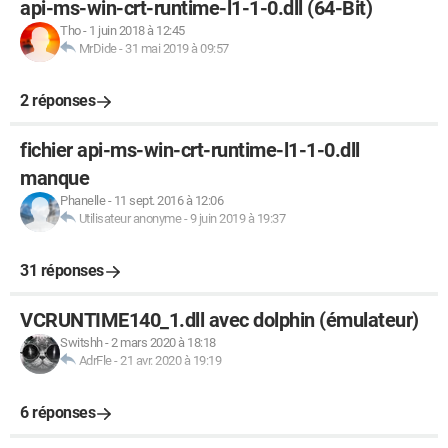
api-ms-win-crt-runtime-l1-1-0.dll (64-Bit)
Tho
-
1 juin 2018 à 12:45
MrDide
-
31 mai 2019 à 09:57
2 réponses
fichier api-ms-win-crt-runtime-l1-1-0.dll
manque
Phanelle
-
11 sept. 2016 à 12:06
Utilisateur anonyme
-
9 juin 2019 à 19:37
31 réponses
VCRUNTIME140_1.dll avec dolphin (émulateur)
Switshh
-
2 mars 2020 à 18:18
AdrFle
-
21 avr. 2020 à 19:19
6 réponses