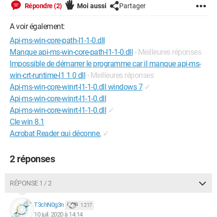
Répondre (2)
Moi aussi
Partager
A voir également:
Api-ms-win-core-path-l1-1-0.dll
Manque api-ms-win-core-path-l1-1-0.dll
- Meilleures réponses
Impossible de démarrer le programme car il manque api-ms-
win-crt-runtime-l1 1 0 dll
- Meilleures réponses
Api-ms-win-core-winrt-l1-1-0.dll windows 7
✓
Api-ms-win-core-winrt-l1-1-0.dll
Api-ms-win-core-winrt-l1-1-0.dll
✓
Cle win 8.1
Acrobat Reader qui déconne.
✓
2 réponses
RÉPONSE 1 / 2
T3chN0g3n
1 217
10 juil. 2020 à 14:14