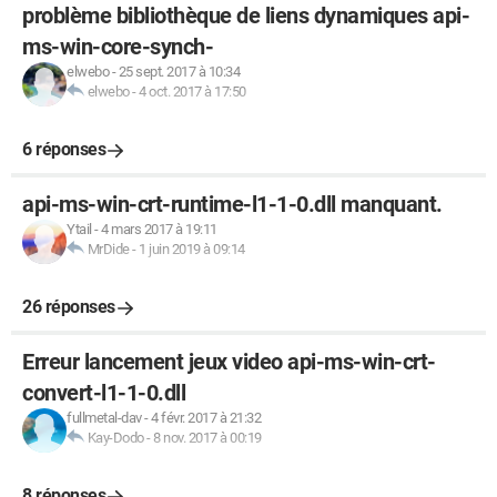
problème bibliothèque de liens dynamiques api-
ms-win-core-synch-
elwebo
-
25 sept. 2017 à 10:34
elwebo
-
4 oct. 2017 à 17:50
6 réponses
api-ms-win-crt-runtime-l1-1-0.dll manquant.
Ytail
-
4 mars 2017 à 19:11
MrDide
-
1 juin 2019 à 09:14
26 réponses
Erreur lancement jeux video api-ms-win-crt-
convert-l1-1-0.dll
fullmetal-dav
-
4 févr. 2017 à 21:32
Kay-Dodo
-
8 nov. 2017 à 00:19
8 réponses