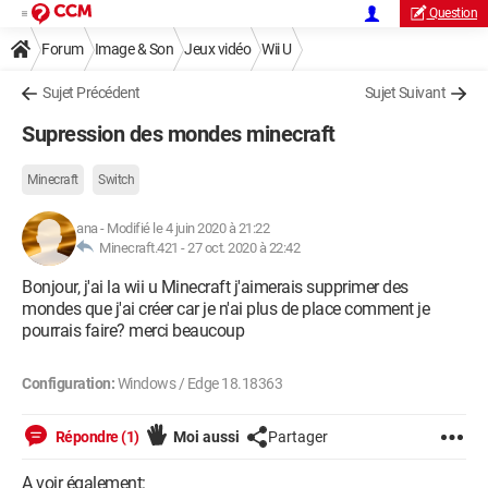
Question
Forum
Image & Son
Jeux vidéo
Wii U
Sujet Précédent
Sujet Suivant
Supression des mondes minecraft
Minecraft
Switch
ana
-
Modifié le 4 juin 2020 à 21:22
Minecraft.421 -
27 oct. 2020 à 22:42
Bonjour, j'ai la wii u Minecraft j'aimerais supprimer des
mondes que j'ai créer car je n'ai plus de place comment je
pourrais faire? merci beaucoup
Configuration:
Windows / Edge 18.18363
Répondre (1)
Moi aussi
Partager
A voir également: