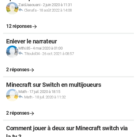
ZaidJaaouani
-
2 juin 2020 à 11:31
Clenafa
-
18 août 2022 à 14:08
12 réponses
Enlever le narrateur
Mthi.85
-
4 mai 2020 à 01:00
Titoulol34
-
26 oct. 2021 à 08:57
2 réponses
Minecraft sur Switch en multijoueurs
Math
-
17 juil. 2020 à 18:15
Math
-
18 juil. 2020 à 11:32
2 réponses
Comment jouer à deux sur Minecraft switch via
la tv ?