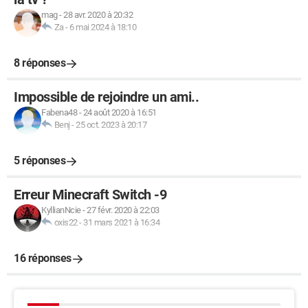
mag
-
28 avr. 2020 à 20:32
Za
-
6 mai 2024 à 18:10
8 réponses
Impossible de rejoindre un ami..
Fabena48
-
24 août 2020 à 16:51
Benj
-
25 oct. 2023 à 20:17
5 réponses
Erreur Minecraft Switch -9
KyllianNcie
-
27 févr. 2020 à 22:03
oxis22
-
31 mars 2021 à 16:34
16 réponses