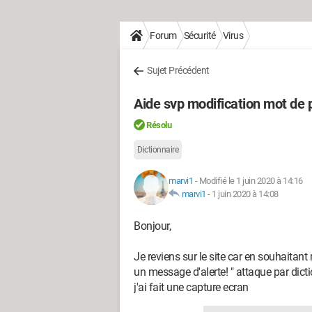
Forum
Sécurité
Virus
Sujet Précédent
Aide svp modification mot de 
Résolu
Dictionnaire
marvi1
-
Modifié le 1 juin 2020 à 14:16
marvi1
-
1 juin 2020 à 14:08
Bonjour,
Je reviens sur le site car en souhaitan
un message d'alerte! " attaque par dictio
j'ai fait une capture ecran