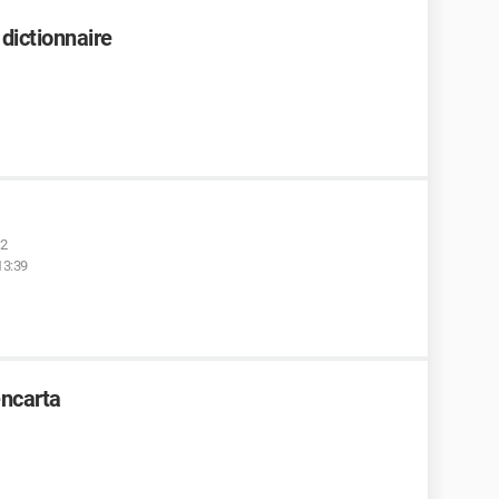
 dictionnaire
12
13:39
encarta