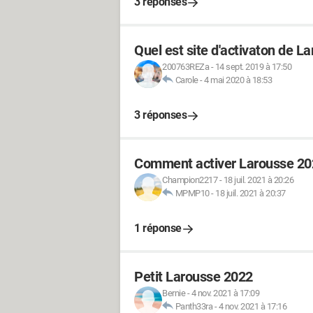
3 réponses
Quel est site d'activaton de L
200763REZa
-
14 sept. 2019 à 17:50
Carole
-
4 mai 2020 à 18:53
3 réponses
Comment activer Larousse 202
Champion2217
-
18 juil. 2021 à 20:26
MPMP10
-
18 juil. 2021 à 20:37
1 réponse
Petit Larousse 2022
Bernie
-
4 nov. 2021 à 17:09
Panth33ra
-
4 nov. 2021 à 17:16