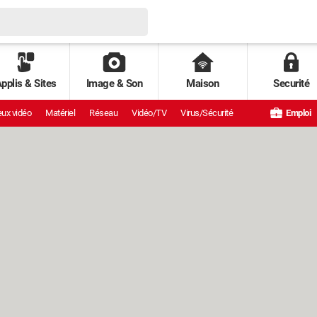
pplis & Sites
Image & Son
Maison
Securité
ux vidéo
Matériel
Réseau
Vidéo/TV
Virus/Sécurité
Emploi