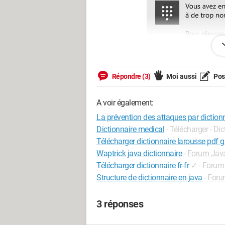
Répondre (3)
Moi aussi
Pose
A voir également:
La prévention des attaques par diction
Je pense que j'ai une infection car qu
Dictionnaire medical
- Télécharger - Di
des alertes pourtant j'ai fait analayse pc
Télécharger dictionnaire larousse pdf g
dangereux.
Waptrick java dictionnaire
-
Forum Jav
Télécharger dictionnaire fr-fr
✓
-
Forum
Je ne sais plus quoi faire car quand j
Structure de dictionnaire en java
-
Foru
tel il ne provient pas de microsoft! ni de
3 réponses
Voici une analyse frst si quelqu'un peut