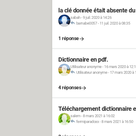
la clé donnée était absente du
sabah
-
9 juil. 2020 à 14:26
barnabe0057
-
11 juil. 2020 à 08:35
1 réponse
Dictionnaire en pdf.
Utilisateur anonyme
-
16 mars 2020 à 12:
Utilisateur anonyme
-
17 mars 2020 à 
4 réponses
Téléchargement dictionnaire 
salem
-
8 mars 2021 à 16:02
fermiparadoxx
-
8 mars 2021 à 16:50