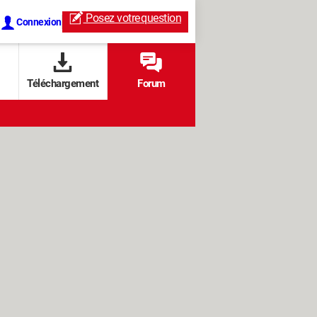
Posez votre
question
Connexion
Téléchargement
Forum