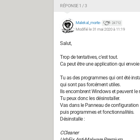
https://pjjoint.malekal.com/files.p
RÉPONSE 1 / 3
https://pjjoint.malekal.com/files.p
https://pjjoint.malekal.com/files.ph
Malekal_morte-
24 712
Merci d'avance pour votre aide
Modifié le 31 mai 2020 à 11:19
Marvi1
Salut,
Configuration:
Windows / Firefox 76.0
Trop de tentatives, c'est tout.
Ca peut être une application qui envoie
Tu as des programmes qui ont été install
qui sont pas forcément utiles.
Ils encombrent Windows et peuvent le ra
Tu peux donc les désinstaller.
Vas dans le Panneau de configuration
puis programmes et fonctionnalités.
Désinstalle :
CCleaner
UsbFix Anti-Malware Premium