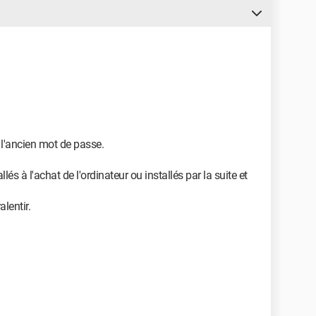
hp?id=20200530_v12p14t9f12w11
hp?id=FRST_20200530_12o9k14x6f11
p?id=20200530_u5r15v5v8f8
 l'ancien mot de passe.
és à l'achat de l'ordinateur ou installés par la suite et
lentir.