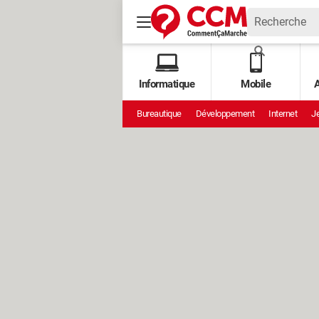
Informatique
Mobile
A
Bureautique
Développement
Internet
Je