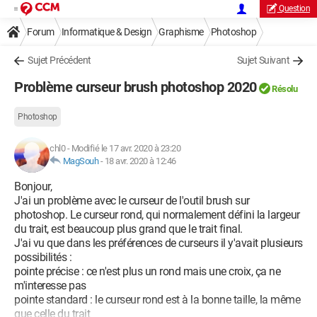
Question
Forum
Informatique & Design
Graphisme
Photoshop
Sujet Précédent
Sujet Suivant
Problème curseur brush photoshop 2020
Résolu
Photoshop
chl0
-
Modifié le 17 avr. 2020 à 23:20
MagSouh
-
18 avr. 2020 à 12:46
Bonjour,
J'ai un problème avec le curseur de l'outil brush sur
photoshop. Le curseur rond, qui normalement défini la largeur
du trait, est beaucoup plus grand que le trait final.
J'ai vu que dans les préférences de curseurs il y'avait plusieurs
possibilités :
pointe précise : ce n'est plus un rond mais une croix, ça ne
m'interesse pas
pointe standard : le curseur rond est à la bonne taille, la même
que celle du trait