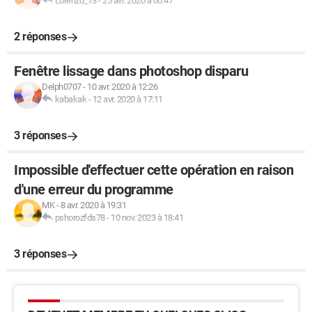
Lorenzo_73
-
25 avr. 2020 à 00:47
2 réponses
Fenêtre lissage dans photoshop disparu
Delph0707
-
10 avr. 2020 à 12:26
kabakak
-
12 avr. 2020 à 17:11
3 réponses
Impossible d'effectuer cette opération en raison
d'une erreur du programme
MK
-
8 avr. 2020 à 19:31
pshorozfds78
-
10 nov. 2023 à 18:41
3 réponses