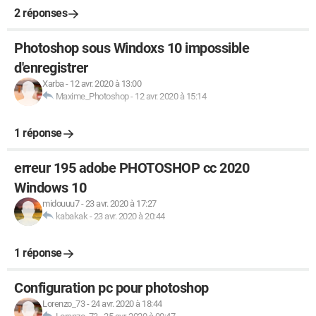
2 réponses
Photoshop sous Windoxs 10 impossible
d'enregistrer
Xarba
-
12 avr. 2020 à 13:00
Maxime_Photoshop
-
12 avr. 2020 à 15:14
1 réponse
erreur 195 adobe PHOTOSHOP cc 2020
Windows 10
midouuu7
-
23 avr. 2020 à 17:27
kabakak
-
23 avr. 2020 à 20:44
1 réponse
Configuration pc pour photoshop
Lorenzo_73
-
24 avr. 2020 à 18:44