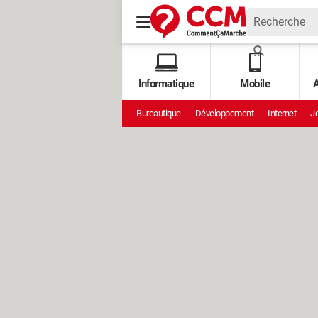
Informatique
Mobile
A
Bureautique
Développement
Internet
Je