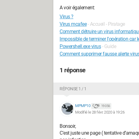
A voir également:
Virus ?
Virus mcafee
- Accueil - Piratage
Comment détruire un virus informatiqu
Impossible de terminer l'opération car le
Powershell.exe virus
- Guide
Comment supprimer fausse alerte viru
1 réponse
RÉPONSE 1 / 1
MPMP10
19 056
Modifié le 28 févr. 2020 à 19:26
Bonsoir,
C'est juste une page ( tentative d’arnaq