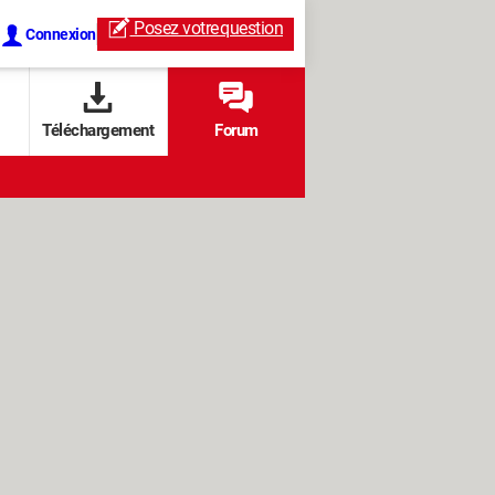
Posez votre
question
Connexion
Téléchargement
Forum