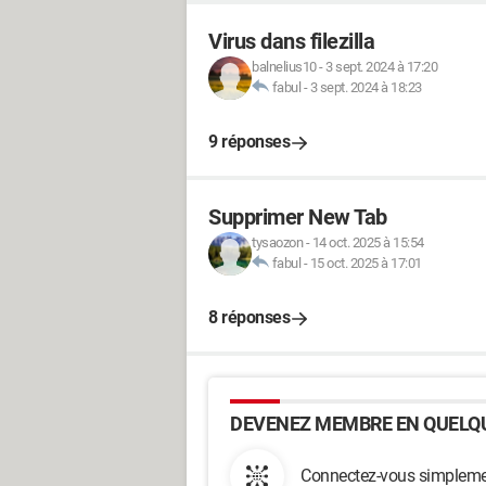
Virus dans filezilla
balnelius10
-
3 sept. 2024 à 17:20
fabul
-
3 sept. 2024 à 18:23
9 réponses
Supprimer New Tab
tysaozon
-
14 oct. 2025 à 15:54
fabul
-
15 oct. 2025 à 17:01
8 réponses
DEVENEZ MEMBRE EN QUELQU
Connectez-vous simplemen