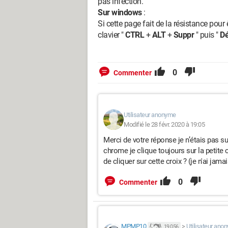
pas infection.
Sur windows
:
Si cette page fait de la résistance pour 
clavier "
CTRL
+
ALT
+
Suppr
" puis "
Dé
0
Commenter
Utilisateur anonyme
Modifié le 28 févr. 2020 à 19:05
Merci de votre réponse je n’étais pas 
chrome je clique toujours sur la petite c
de cliquer sur cette croix ? (je n'ai ja
0
Commenter
MPMP10
>
Utilisateur ano
19 056