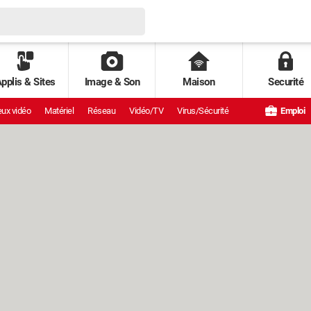
pplis & Sites
Image & Son
Maison
Securité
ux vidéo
Matériel
Réseau
Vidéo/TV
Virus/Sécurité
Emploi