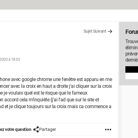
Foru
Sujet Suivant
Trouve
élimin
préven
 2020 à 18:53
derniè
iphone avec google chrome une fenêtre est apparu en me
 avec la croix en haut a droite j'ai cliquer sur la croix
 je voulais quel est le risque que le fameux
accord cela m’inquiète (j'ai l'ad que sur le site et
d et je clique toujours sur la croix mais ca commence a
z votre question
Partager