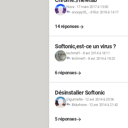
Chrome://newtab
Nova
-
17 mars 2017 à 15:00
snoopy35_
-
8 févr. 2018 à 14:17
14 réponses
Softonic,est-ce un virus ?
techmel1
-
8 avr. 2014 à 18:11
techmel1
-
8 avr. 2014 à 18:22
6 réponses
Désinstaller Softonic
Diguimette
-
12 avr. 2014 à 20:56
lilidurhone
-
12 avr. 2014 à 21:42
5 réponses