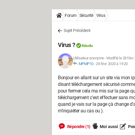
Forum
Sécurité
Virus
Sujet Précédent
Virus ?
Résolu
Utilisateur anonyme
-
Modifié le 28 févr.
MPMP10
-
28 févr. 2020 à 19:20
Bonjour en allant sur un site via mon 
disant téléchargement sécurisé commencer
pour fermer cela ma mis sur la page que
téléchargement c'est effectuer sans mon 
quand je vais sur la page çà change d'a
m’inquiéter au cas ou ).
Répondre (1)
Moi aussi
Pose