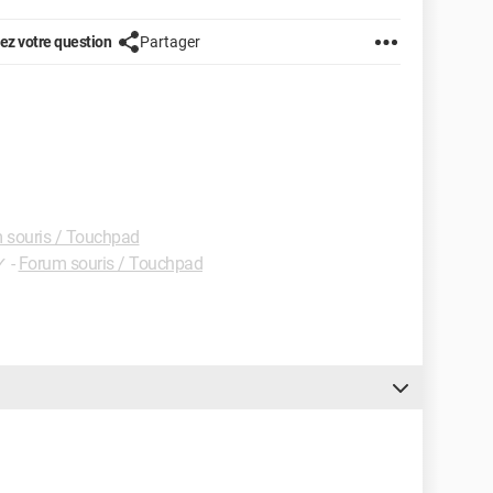
z votre question
Partager
 souris / Touchpad
✓
-
Forum souris / Touchpad