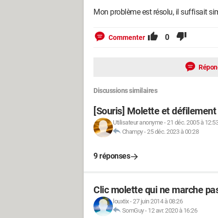
Mon problème est résolu, il suffisait 
0
Commenter
Répon
Discussions similaires
[Souris] Molette et défilement
Utilisateur anonyme
-
21 déc. 2005 à 12:5
Champy
-
25 déc. 2023 à 00:28
9 réponses
Clic molette qui ne marche pa
louxtix
-
27 juin 2014 à 08:26
SomGuy
-
12 avr. 2020 à 16:26