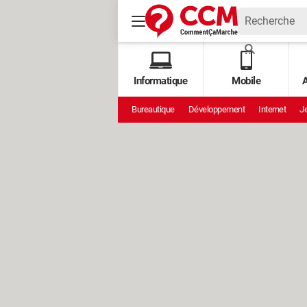
Informatique
Mobile
A
Bureautique
Développement
Internet
Je