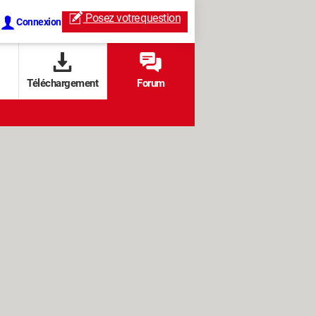
Posez votre
question
Connexion
Téléchargement
Forum