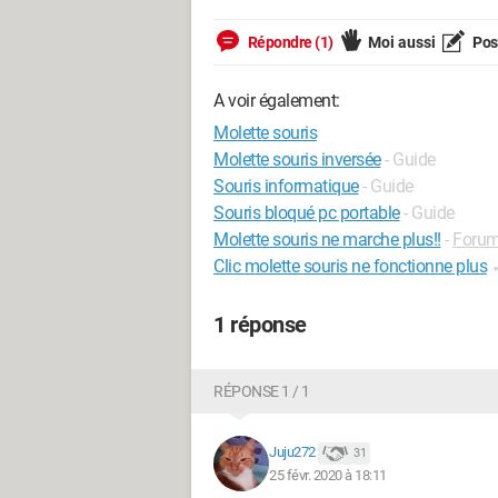
Répondre (1)
Moi aussi
Pose
A voir également:
Molette souris
Molette souris inversée
- Guide
Souris informatique
- Guide
Souris bloqué pc portable
- Guide
Molette souris ne marche plus!!
-
Forum
Clic molette souris ne fonctionne plus
1 réponse
RÉPONSE 1 / 1
Juju272
31
25 févr. 2020 à 18:11