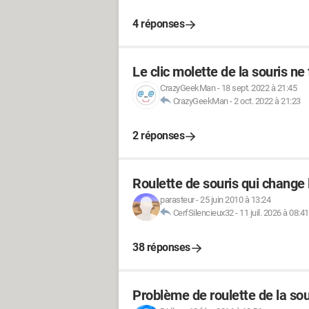
4 réponses
Le clic molette de la souris ne
CrazyGeekMan
-
18 sept. 2022 à 21:45
CrazyGeekMan
-
2 oct. 2022 à 21:23
2 réponses
Roulette de souris qui change 
parasteur
-
25 juin 2010 à 13:24
CerfSilencieux32
-
11 juil. 2026 à 08:41
38 réponses
Problème de roulette de la sou