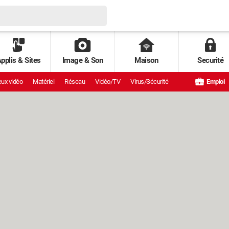
pplis & Sites
Image & Son
Maison
Securité
ux vidéo
Matériel
Réseau
Vidéo/TV
Virus/Sécurité
Emploi