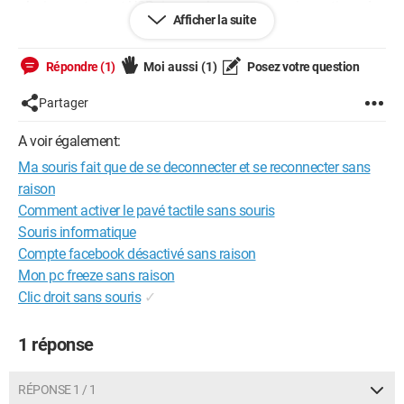
plusieur autre port USB rien ne change ma souris continue de
Afficher la suite
se deco reco et j'ai aussi dans gestion de l'alimentation
désactiver paramétré de suspension de la sélective USB mais
rien ne change. si quelqu'un à la solution je suis preneur car
Répondre (1)
Moi aussi
(1)
Posez votre question
c'est de pire en pire.
Partager
A voir également:
Ma souris fait que de se deconnecter et se reconnecter sans
raison
Comment activer le pavé tactile sans souris
Souris informatique
Compte facebook désactivé sans raison
Mon pc freeze sans raison
Clic droit sans souris
✓
1 réponse
RÉPONSE 1 / 1