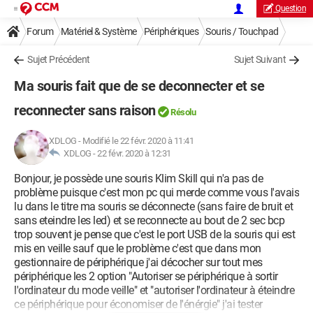
Question
Forum
Matériel & Système
Périphériques
Souris / Touchpad
Sujet Précédent
Sujet Suivant
Ma souris fait que de se deconnecter et se
reconnecter sans raison
Résolu
XDLOG
-
Modifié le 22 févr. 2020 à 11:41
XDLOG -
22 févr. 2020 à 12:31
Bonjour, je possède une souris Klim Skill qui n'a pas de
problème puisque c'est mon pc qui merde comme vous l'avais
lu dans le titre ma souris se déconnecte (sans faire de bruit et
sans eteindre les led) et se reconnecte au bout de 2 sec bcp
trop souvent je pense que c'est le port USB de la souris qui est
mis en veille sauf que le problème c'est que dans mon
gestionnaire de périphérique j'ai décocher sur tout mes
périphérique les 2 option "Autoriser se périphérique à sortir
l'ordinateur du mode veille" et "autoriser l'ordinateur à éteindre
ce périphérique pour économiser de l'énérgie" j'ai tester