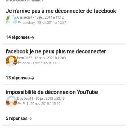
Discussions similaires
Je n'arrive pas à me déconnecter de facebook
Carinette1
-
18 juil. 2014 à 11:12
aurelazy
-
18 juil. 2014 à 12:27
14 réponses
facebook je ne peux plus me deconnecter
berni0757
-
15 sept. 2022 à 12:08
coco
-
1 oct. 2022 à 00:51
13 réponses
impossibilité de déconnexion YouTube
DeeDee11
-
30 juil. 2018 à 23:49
Phil
-
20 nov. 2018 à 15:49
5 réponses