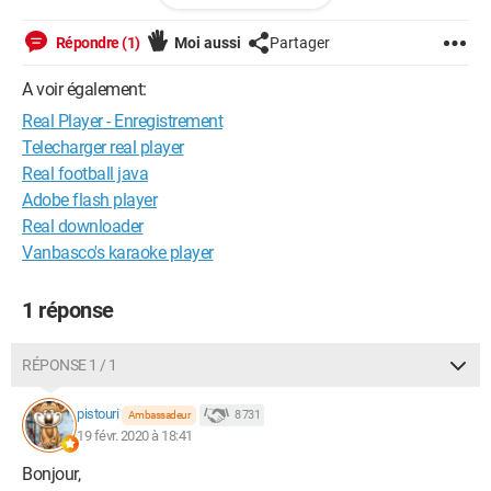
sont limités concernant les enregistrements de vidéo.
Répondre (1)
Moi aussi
Partager
Merci à l'avance pour vos bons conseils et je vous souhaite de
vivre une belle journée!
A voir également:
Real Player - Enregistrement
Confiance
Telecharger real player
Real football java
Adobe flash player
Real downloader
Vanbasco's karaoke player
1 réponse
RÉPONSE 1 / 1
pistouri
8 731
Ambassadeur
19 févr. 2020 à 18:41
Bonjour,