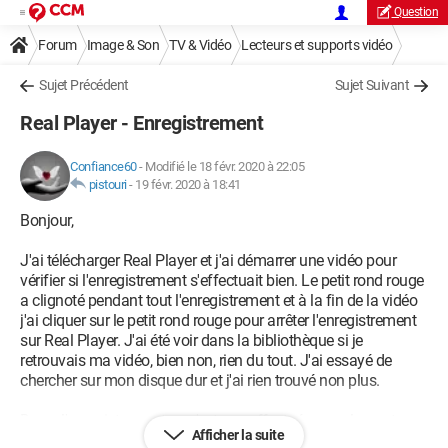
Question
Forum
Image & Son
TV & Vidéo
Lecteurs et supports vidéo
Sujet Précédent
Sujet Suivant
Real Player - Enregistrement
Confiance60
-
Modifié le 18 févr. 2020 à 22:05
pistouri
-
19 févr. 2020 à 18:41
Bonjour,
J'ai télécharger Real Player et j'ai démarrer une vidéo pour
vérifier si l'enregistrement s'effectuait bien. Le petit rond rouge
a clignoté pendant tout l'enregistrement et à la fin de la vidéo
j'ai cliquer sur le petit rond rouge pour arrêter l'enregistrement
sur Real Player. J'ai été voir dans la bibliothèque si je
retrouvais ma vidéo, bien non, rien du tout. J'ai essayé de
chercher sur mon disque dur et j'ai rien trouvé non plus.
Donc, l'enregistrement ne s'est pas effectué normalement.
Afficher la suite
Pouvez-vous m'aider s'il-vous-plaît, car mes connaissances