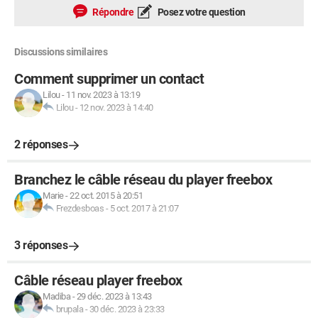
Répondre
Posez votre question
Discussions similaires
Comment supprimer un contact
Lilou
-
11 nov. 2023 à 13:19
Lilou
-
12 nov. 2023 à 14:40
2 réponses
Branchez le câble réseau du player freebox
Marie
-
22 oct. 2015 à 20:51
Frezdesboas
-
5 oct. 2017 à 21:07
3 réponses
Câble réseau player freebox
Madiba
-
29 déc. 2023 à 13:43
brupala
-
30 déc. 2023 à 23:33