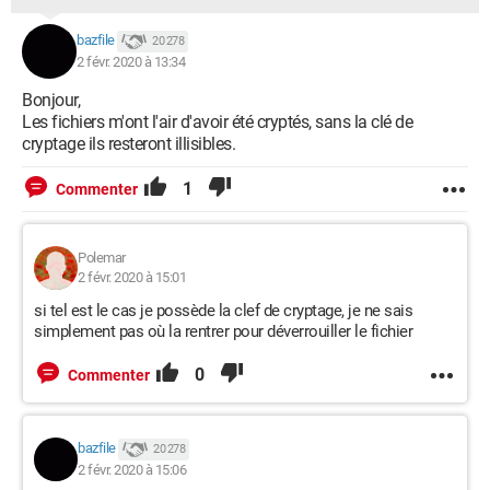
bazfile
20 278
2 févr. 2020 à 13:34
Bonjour,
Les fichiers m'ont l'air d'avoir été cryptés, sans la clé de
cryptage ils resteront illisibles.
1
Commenter
Polemar
2 févr. 2020 à 15:01
si tel est le cas je possède la clef de cryptage, je ne sais
simplement pas où la rentrer pour déverrouiller le fichier
0
Commenter
bazfile
20 278
2 févr. 2020 à 15:06