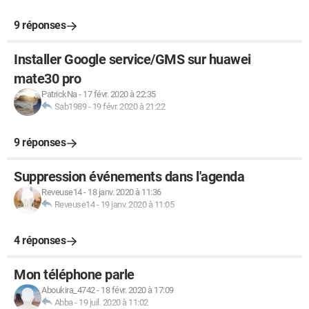
9 réponses
Installer Google service/GMS sur huawei
mate30 pro
PatrickNa
-
17 févr. 2020 à 22:35
Sab1989
-
19 févr. 2020 à 21:22
9 réponses
Suppression événements dans l'agenda
Reveuse14
-
18 janv. 2020 à 11:36
Reveuse14
-
19 janv. 2020 à 11:05
4 réponses
Mon téléphone parle
Aboukira_4742
-
18 févr. 2020 à 17:09
Abba
-
19 juil. 2020 à 11:02