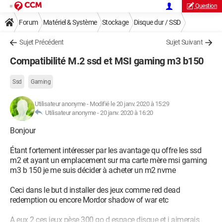
Question
Forum
Matériel & Système
Stockage
Disque dur / SSD
Sujet Précédent
Sujet Suivant
Compatibilité M.2 ssd et MSI gaming m3 b150
Ssd
Gaming
Utilisateur anonyme
-
Modifié le 20 janv. 2020 à 15:29
Utilisateur anonyme -
20 janv. 2020 à 16:20
Bonjour
Étant fortement intéresser par les avantage qu offre les ssd
m2 et ayant un emplacement sur ma carte mère msi gaming
m3 b 150 je me suis décider à acheter un m2 nvme
Ceci dans le but d installer des jeux comme red dead
redemption ou encore Mordor shadow of war etc
A eux 2 ces jeux pèse 300 go d espace disque et j aimerais