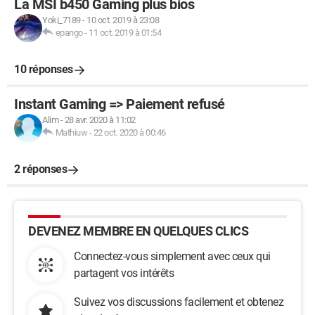
La MSI b450 Gaming plus bios
Yoki_7189
-
10 oct. 2019 à 23:08
epango
-
11 oct. 2019 à 01:54
10 réponses
Instant Gaming => Paiement refusé
Alim
-
28 avr. 2020 à 11:02
Mathiuw
-
22 oct. 2020 à 00:46
2 réponses
DEVENEZ MEMBRE EN QUELQUES CLICS
Connectez-vous simplement avec ceux qui
partagent vos intérêts
Suivez vos discussions facilement et obtenez