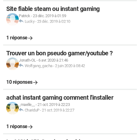
Site fiable steam ou instant gaming
Patrick
-
23 déc. 2019 à 01:59
Lucky
-
23 déc. 2019 à 02:10
1 réponse
Trouver un bon pseudo gamer/youtube ?
Jonath-OL
-
6 avr. 2020 à 21:46
Wolfgang_gacha
-
2 juin 2020 à 08:42
10 réponses
achat instant gaming comment l'installer
_maelle__
-
21 oct. 2019 à 22:23
ChariduP
-
21 oct. 2019 à 22:27
1 réponse