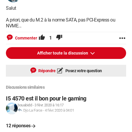
Salut
A priori, que du M.2 à la norme SATA, pas PCI-Express ou
NVME...
1
Commenter
Afficher toute la discussion
Répondre
Posez votre question
Discussions similaires
I5 4570 est il bon pour le gaming
bouabidd
-
3 févr. 2020 à 16:17
Djo La Force
-
4 févr. 2020 à 04:01
12 réponses