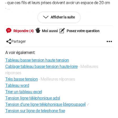
- que ces fils et leurs prises doivent avoir un espace de 20 cm
- ...
Or, dans un tableau habituel, ce n'est pas le cas ! ?
Afficher la suite
Et quand les fils passent le long des plinthes, ce n'est pas le
cas non plus ! ?
Répondre (4)
Moi aussi
Posez votre question
Merci de m'éclairer^^
Partager
A voir également:
Tableau basse tension haute tension
Cablage tableau basse tension haute-loire
- Meilleures
réponses
Très basse tension
- Meilleures réponses
Tableau word
Trier un tableau excel
Tension ligne téléphonique adsl
Tension d'une ligne téléphonique [degroupage]
✓
Tension sur ligne de telephone fixe