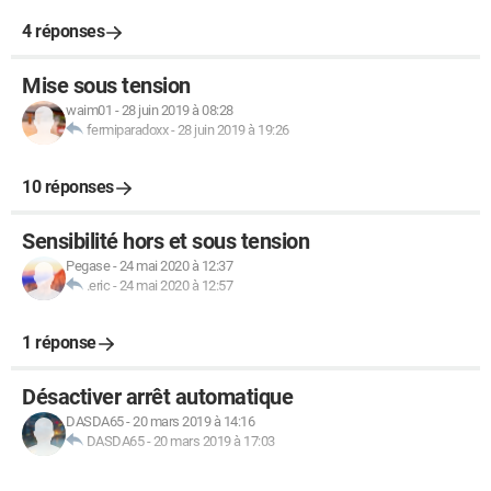
4 réponses
Mise sous tension
waim01
-
28 juin 2019 à 08:28
fermiparadoxx
-
28 juin 2019 à 19:26
10 réponses
Sensibilité hors et sous tension
Pegase
-
24 mai 2020 à 12:37
.eric
-
24 mai 2020 à 12:57
1 réponse
Désactiver arrêt automatique
DASDA65
-
20 mars 2019 à 14:16
DASDA65
-
20 mars 2019 à 17:03