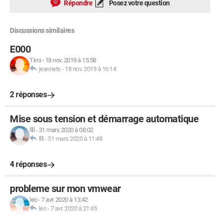
Répondre
Posez votre question
Discussions similaires
E000
Timi
-
18 nov. 2019 à 15:58
jeannets
-
18 nov. 2019 à 16:14
2 réponses
Mise sous tension et démarrage automatique
llll
-
31 mars 2020 à 08:02
llll
-
31 mars 2020 à 11:48
4 réponses
probleme sur mon vmwear
leo
-
7 avr. 2020 à 13:42
leo
-
7 avr. 2020 à 21:45