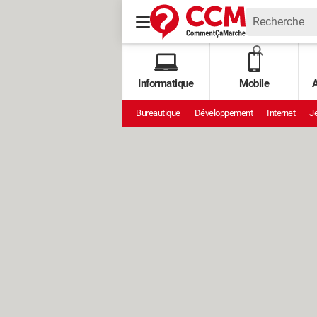
Informatique
Mobile
A
Bureautique
Développement
Internet
Je