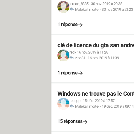
jordan_8335
-
30 nov. 2019 à 20:38
Malekal_morte-
-
30 nov. 2019 à 21:23
1 réponse
clé de licence du gta san andr
red
-
16 nov. 2019 à 11:28
zipe31
-
16 nov. 2019 à 11:39
1 réponse
Windows ne trouve pas le Cont
teuppp
-
15 déc. 2019 à 17:57
Malekal_morte-
-
19 déc. 2019 à 09:44
15 réponses