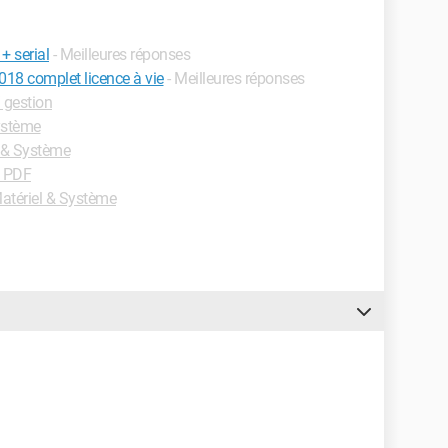
+ serial
- Meilleures réponses
018 complet licence à vie
- Meilleures réponses
 gestion
ystème
 & Système
 PDF
tériel & Système