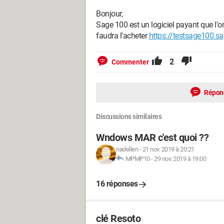
Bonjour,
Sage 100 est un logiciel payant que l'o
faudra l'acheter
https://testsage100.sa
2
Commenter
Répon
Discussions similaires
Wndows MAR c'est quoi ??
nadellen
-
21 nov. 2019 à 20:21
MPMP10
-
29 nov. 2019 à 19:00
16 réponses
clé Resoto