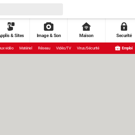
pplis & Sites
Image & Son
Maison
Securité
ux vidéo
Matériel
Réseau
Vidéo/TV
Virus/Sécurité
Emploi