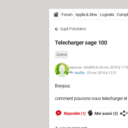
Forum
Applis & Sites
Logiciels
Compta
Sujet Précédent
Telecharger sage 100
Licence
reponse
-
Modifié le 25 nov. 2019 à 11:5
bazfile
-
25 nov. 2019 à 12:21
Bonjour,
comment pouvons nous telecharger et in
Répondre (1)
Moi aussi
(3)
P