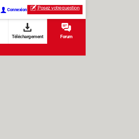
Posez votre
question
Connexion
Téléchargement
Forum