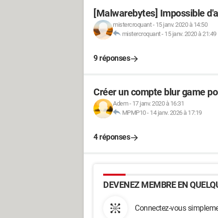
[Malwarebytes] Impossible d'ac
mistercroquant
-
15 janv. 2020 à 14:50
mistercroquant
-
15 janv. 2020 à 21:49
9 réponses
Créer un compte blur game pou
Adem
-
17 janv. 2020 à 16:31
MPMP10
-
14 janv. 2026 à 17:19
4 réponses
DEVENEZ MEMBRE EN QUELQU
Connectez-vous simplemen