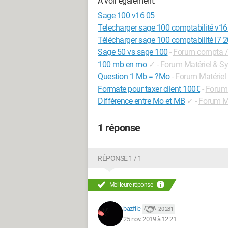
A voir également:
Sage 100 v16 05
Telecharger sage 100 comptabilité v16 
Télécharger sage 100 comptabilité i7 2
Sage 50 vs sage 100
-
Forum compta /
100 mb en mo
✓
-
Forum Matériel & S
Question 1 Mb = ?Mo
-
Forum Matériel
Formate pour taxer client 100€
-
Forum
Différence entre Mo et MB
✓
-
Forum Ma
1 réponse
RÉPONSE 1 / 1
Meilleure réponse
bazfile
20 281
25 nov. 2019 à 12:21