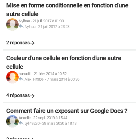
Mise en forme conditionnelle en fonction d'une
autre cellule
Nylhaa
-
21 juil. 2017 à 01:00
Nylhaa
-
21 juil. 2017 à 23:23
2 réponses
Couleur d'une cellule en fonction d'une autre
cellule
hanadiii
-
21 févr. 2014 à 10:52
Alex_HX8XF
-
7 mars 2014 à 00:36
4 réponses
Comment faire un exposant sur Google Docs ?
Anaelle
-
22 sept. 2019 à 15:44
Lyli49230
-
28 mars 2020 à 18:13