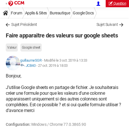
Question
Forum
Applis & Sites
Bureautique
Google Docs
Sujet Précédent
Sujet Suivant
Faire apparaitre des valeurs sur google sheets
Valeur
Google sheet
guillaumeSGR
-
Modifié le 3 oct. 2019 à 13:33
JCB40
-
27 oct. 2019 à 18:03
Bonjour,
J'utilise Google sheets en partage de fichier. Je souhaiterais
créer une formule pour que les valeurs d'une colonne
apparaissent uniquement si des autres colonnes sont
complétées. Est ce possible ? et si oui quelle formule utiliser ?
d'avance merci
Configuration:
Windows / Chrome 77.0.3865.90