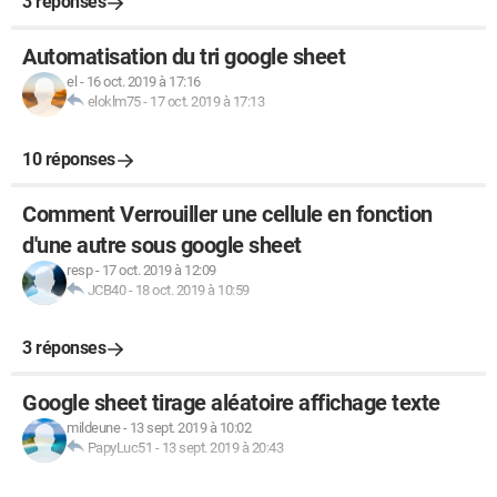
3 réponses
Automatisation du tri google sheet
el
-
16 oct. 2019 à 17:16
eloklm75
-
17 oct. 2019 à 17:13
10 réponses
Comment Verrouiller une cellule en fonction
d'une autre sous google sheet
resp
-
17 oct. 2019 à 12:09
JCB40
-
18 oct. 2019 à 10:59
3 réponses
Google sheet tirage aléatoire affichage texte
mildeune
-
13 sept. 2019 à 10:02
PapyLuc51
-
13 sept. 2019 à 20:43