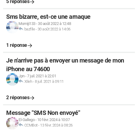
5 réponses
Sms bizarre, est-ce une arnaque
Momiji133
-
30 août 2022 à 12:48
bazfile
-
30 août 2022 à 14:06
1 réponse
Je n'arrive pas à envoyer un message de mon
iPhone au 74600
Jpn
-
7 juil. 2021 à 22:01
Xileh
-
8 juil. 2021 à 09:11
2 réponses
Message "SMS Non envoyé"
El-Gallego
-
10 févr. 2024 à 10:07
CCMBot
-
13 févr. 2024 à 08:26