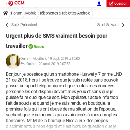
Question
Forum
Mobile
Téléphones & tablettes Android
Sujet Précédent
Sujet Suivant
Urgent plus de SMS vraiment besoin pour
travailler
Résolu
Quinni
-
Modifié le 19 sept. 2019 à 10:00
Quinni -
20 sept. 2019 à 07:53
Bonjour, je possède qu'un smartphone Huawei y 7 prime LND
21 de 2018, hors il se trouve que je suis restée sans pouvoir
passer un appel téléphonique et que toutes mes données
personnelles ont disparu devant mes yeux et sans que je
puisse faire quoi que ce soit. Mon opérateur actuel m'a trop
fait de soucis et quand je me suis rendu en boutique, la
première fois qu'ils ont abusé de ma situation de l'époque,
sachant que je ne pouvais pas avoir accès à mes comptes
bancaires. Mr M de la boutique Nice à eux des propos
discriminants à mon égard et il est hors de question que je