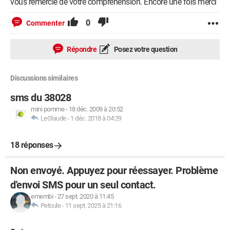
vous remercie de votre compréhension. Encore une fois merci
0
Commenter
Répondre
Posez votre question
Discussions similaires
sms du 38028
mini pomme
-
18 déc. 2009 à 20:52
LeGlaude
-
1 déc. 2018 à 04:29
18 réponses
Non envoyé. Appuyez pour réessayer. Problème
d'envoi SMS pour un seul contact.
emembi
-
27 sept. 2020 à 11:45
Petoule
-
11 sept. 2025 à 21:16