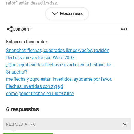
ratón" están desactivadas.
Mostrar más
He intentado reinstalar el controlador del teclado, pero no ha
servido de nada.
Compartir
El problema también es observable con el teclado visual de
Windows.
Enlaces relacionados:
Snapchat: flechas, cuadrados llenos/vacíos, revisión
Gracias de antemano por sus respuestas.
flecha sobre vector con Word 2007
¿Qué significan las flechas cruzadas en la historia de
Snapchat?
me flecha y zqsd están invertidos, ayúdame por favor.
Flechas invertidas con z,q,s,d
cómo poner flechas en LibreOffice
6 respuestas
RESPUESTA 1 / 6