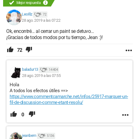
Mejor respuesta
LeoIllz
72
28 ago. 2019 a las 07:22
Ok, encontré... al cerrar un paint se detuvo...
¡Gracias de todos modos por tu tiempo, Jean :)!
72
baladur13
14 404
28 ago. 2019 a las 07:55
Hola
A todos los efectos útiles ==>
https://www.commentcamarche.net/infos/25917-marquer-un-
fil-de-discussion-comme-etant-resolu/
0
jeanbern
5 136