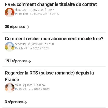
FREE comment changer le titulaire du contrat
clau2007
-
13 janv. 2008 à 13:57
BerlinBlue
-
15 nov. 2016 à 21:55
30 réponses
Comment résilier mon abonnement mobile free?
benoitXV
-
20 janv. 2012 à 17:58
ichi
-
9 mai 2026 à 16:51
191 réponses
Regarder la RTS (suisse romande) depuis la
France
rtsun
-
2 juin 2019 à 09:45
Gil
-
3 mars 2020 à 10:03
3 réponses