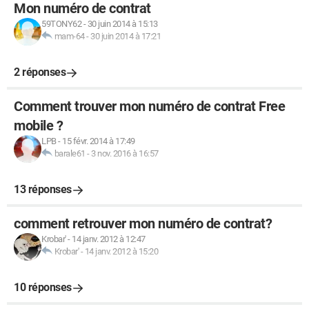
Mon numéro de contrat
59TONY62
-
30 juin 2014 à 15:13
mam-64
-
30 juin 2014 à 17:21
2 réponses
Comment trouver mon numéro de contrat Free
mobile ?
LPB
-
15 févr. 2014 à 17:49
barale61
-
3 nov. 2016 à 16:57
13 réponses
comment retrouver mon numéro de contrat?
Krobar'
-
14 janv. 2012 à 12:47
Krobar'
-
14 janv. 2012 à 15:20
10 réponses