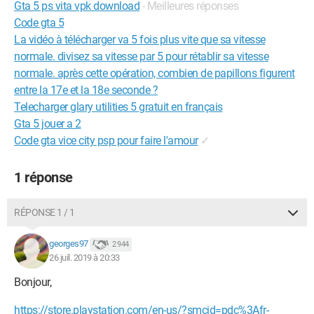
Gta 5 ps vita vpk download
- Meilleures réponses
Code gta 5
La vidéo à télécharger va 5 fois plus vite que sa vitesse
normale. divisez sa vitesse par 5 pour rétablir sa vitesse
normale. après cette opération, combien de papillons figurent
entre la 17e et la 18e seconde ?
Telecharger glary utilities 5 gratuit en français
Gta 5 jouer a 2
Code gta vice city psp pour faire l'amour
✓
1 réponse
RÉPONSE 1 / 1
georges97
2 944
26 juil. 2019 à 20:33
Bonjour,
https://store.playstation.com/en-us/?smcid=pdc%3Afr-