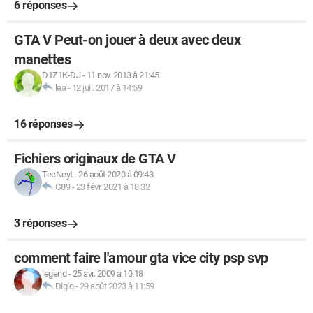
6 réponses
GTA V Peut-on jouer à deux avec deux
manettes
D1Z1K-DJ
-
11 nov. 2013 à 21:45
lea
-
12 juil. 2017 à 14:59
16 réponses
Fichiers originaux de GTA V
TecNeyt
-
26 août 2020 à 09:43
G89
-
23 févr. 2021 à 18:32
3 réponses
comment faire l'amour gta vice city psp svp
legend
-
25 avr. 2009 à 10:18
Diglo
-
29 août 2023 à 11:59