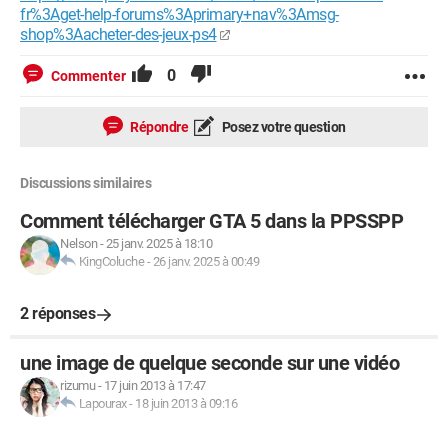
fr%3Aget-help-forums%3Aprimary+nav%3Amsg-
shop%3Aacheter-des-jeux-ps4
0
Commenter
Répondre
Posez votre question
Discussions similaires
Comment télécharger GTA 5 dans la PPSSPP
Nelson
-
25 janv. 2025 à 18:10
KingColuche
-
26 janv. 2025 à 00:49
2 réponses
une image de quelque seconde sur une vidéo
rizumu
-
17 juin 2013 à 17:47
Lapourax
-
18 juin 2013 à 09:16