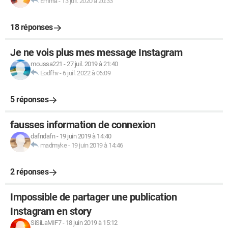
Emma
-
13 juil. 2020 à 20:33
18 réponses
Je ne vois plus mes message Instagram
moussa221
-
27 juil. 2019 à 21:40
Eodfhv
-
6 juil. 2022 à 06:09
5 réponses
fausses information de connexion
dafndafn
-
19 juin 2019 à 14:40
madmyke
-
19 juin 2019 à 14:46
2 réponses
Impossible de partager une publication
Instagram en story
SiSiLaMIF7
-
18 juin 2019 à 15:12