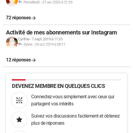
Pernelle60
-
27 avr. 2020 à 21:29
72 réponses
Activité de mes abonnements sur Instagram
Cynthia
-
7 sept. 2019 à 11:35
Sylvie
-
26 oct. 2019 à 08:11
12 réponses
DEVENEZ MEMBRE EN QUELQUES CLICS
Connectez-vous simplement avec ceux qui
partagent vos intérêts
Suivez vos discussions facilement et obtenez
plus de réponses