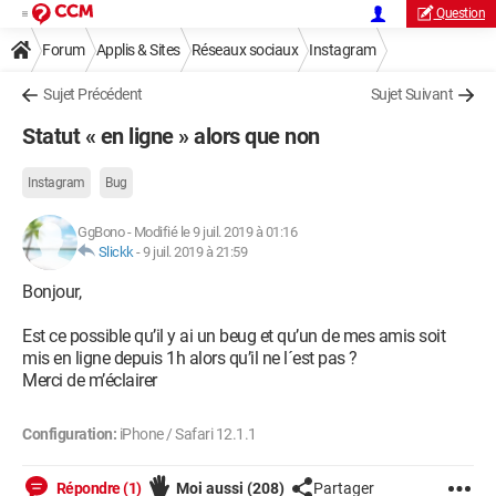
Question
Forum
Applis & Sites
Réseaux sociaux
Instagram
Sujet Précédent
Sujet Suivant
Statut « en ligne » alors que non
Instagram
Bug
GgBono
-
Modifié le 9 juil. 2019 à 01:16
Slickk
-
9 juil. 2019 à 21:59
Bonjour,
Est ce possible qu’il y ai un beug et qu’un de mes amis soit
mis en ligne depuis 1h alors qu’il ne l´est pas ?
Merci de m’éclairer
Configuration:
iPhone / Safari 12.1.1
Répondre (1)
Moi aussi
(208)
Partager