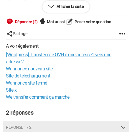
- Adresse2 : son nom de domaine et son hébergement avec
Afficher la suite
Wordpress. Futur site actuellement vierge (en tout cas l'état de
base
Bienvenue sur WordPress. Ceci est votre premier article
)
Répondre (2)
Moi aussi
Posez votre question
Comment faire pour que le contenu de www.adresse2.com
soit le même que le contenu www.adresse1.com ? (je résilierai
Partager
www.adresse1.com par la suite)
Je sais utiliser Filezilla pour le FTP mais je doute qu'il fasse
A voir également:
faire un simple copier / coller de Adresse1 vers Adresse2.
[Wordpress] Transfer site OVH d'une adresse1 vers une
A bientôt.
adresse2
Wannonce nouveau site
Configuration:
Site de telechargement
Windows / Edge 18.17763
Wannonce site fermé
Site x
We transfer comment ça marche
2 réponses
RÉPONSE 1 / 2