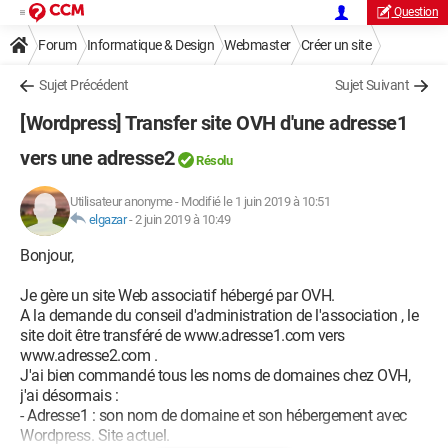
Question
Forum
Informatique & Design
Webmaster
Créer un site
Sujet Précédent
Sujet Suivant
[Wordpress] Transfer site OVH d'une adresse1
vers une adresse2
Résolu
Utilisateur anonyme
-
Modifié le 1 juin 2019 à 10:51
elgazar
-
2 juin 2019 à 10:49
Bonjour,
Je gère un site Web associatif hébergé par OVH.
A la demande du conseil d'administration de l'association , le
site doit être transféré de www.adresse1.com vers
www.adresse2.com .
J'ai bien commandé tous les noms de domaines chez OVH,
j'ai désormais :
- Adresse1 : son nom de domaine et son hébergement avec
Wordpress. Site actuel.