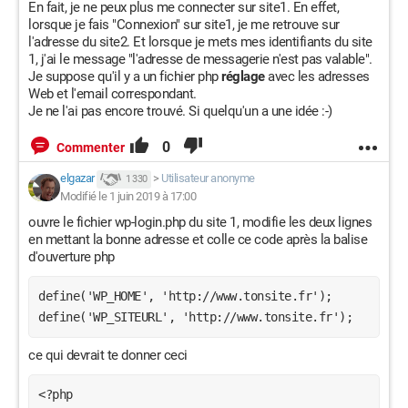
En fait, je ne peux plus me connecter sur site1. En effet,
lorsque je fais "Connexion" sur site1, je me retrouve sur
l'adresse du site2. Et lorsque je mets mes identifiants du site
1, j'ai le message "l'adresse de messagerie n'est pas valable".
Je suppose qu'il y a un fichier php
réglage
avec les adresses
Web et l'email correspondant.
Je ne l'ai pas encore trouvé. Si quelqu'un a une idée :-)
0
Commenter
elgazar
>
Utilisateur anonyme
1 330
Modifié le 1 juin 2019 à 17:00
ouvre le fichier wp-login.php du site 1, modifie les deux lignes
en mettant la bonne adresse et colle ce code après la balise
d'ouverture php
define('WP_HOME', 'http://www.tonsite.fr');

define('WP_SITEURL', 'http://www.tonsite.fr');
ce qui devrait te donner ceci
<?php
