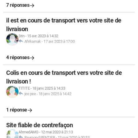
7 réponses
il est en cours de transport vers votre site de
livraison
3rin
-
15 avr. 2023 à 14:32
Afrikarnak
-
17 avr. 2023 à 17:00
4 réponses
Colis en cours de transport vers votre site de
livraison !
TITITE
-
18 janv. 2025 à 14:33
jee pee
-
18 janv. 2025 à 14:42
1 réponse
Site fiable de contrefaçon
AhmedAMG
-
12 mai 2020 à 21:13
Raymond PENTIER
-
13 mai 2020 à 00:53