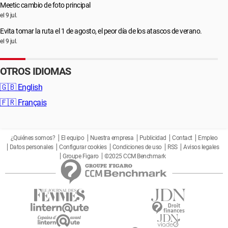
Meetic cambio de foto principal
el 9 jul.
Evita tomar la ruta el 1 de agosto, el peor día de los atascos de verano.
el 9 jul.
OTROS IDIOMAS
🇬🇧
English
🇫🇷
Français
¿Quiénes somos?
El equipo
Nuestra empresa
Publicidad
Contact
Empleo
Datos personales
Configurar cookies
Condiciones de uso
RSS
Avisos legales
Groupe Figaro
©2025 CCM Benchmark