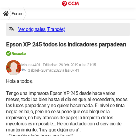
Forum
Ver originales (Francés)
Epson XP 245 todos los indicadores parpadean
Resuelto
Mouss4401
-
Editado el 26 feb. 2019 a las 21:15
Gabriel -
20 mar. 2023 a las 07:41
Hola a todos,
Tengo una impresora Epson XP 245 desde hace varios
meses, todo iba bien hasta el día en que, al encenderla, todas
las luces parpadean y no quiere hacer nada. El nivel de tinta
negra es bajo, pero no se supone que eso bloquee la
impresión, no hay atascos de papel, la limpieza de los
inyectores es imposible... He contactado con el servicio de
mantenimiento, “hay que dejárnosla”.
¿Conocéis algún truco, por favor?