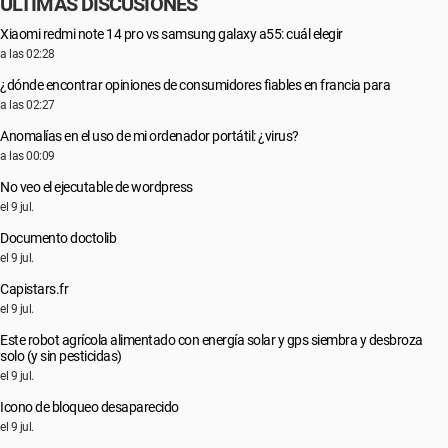
ÚLTIMAS DISCUSIONES
Xiaomi redmi note 14 pro vs samsung galaxy a55: cuál elegir
a las 02:28
¿dónde encontrar opiniones de consumidores fiables en francia para
a las 02:27
Anomalías en el uso de mi ordenador portátil: ¿virus?
a las 00:09
No veo el ejecutable de wordpress
el 9 jul.
Documento doctolib
el 9 jul.
Capistars.fr
el 9 jul.
Este robot agrícola alimentado con energía solar y gps siembra y desbroza
solo (y sin pesticidas)
el 9 jul.
Icono de bloqueo desaparecido
el 9 jul.