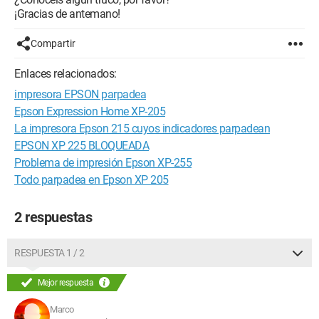
¡Gracias de antemano!
Compartir
Enlaces relacionados:
impresora EPSON parpadea
Epson Expression Home XP-205
La impresora Epson 215 cuyos indicadores parpadean
EPSON XP 225 BLOQUEADA
Problema de impresión Epson XP-255
Todo parpadea en Epson XP 205
2 respuestas
RESPUESTA 1 / 2
Mejor respuesta
Marco