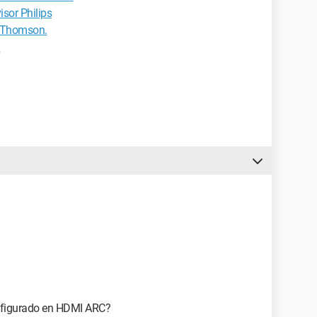
isor Philips
o Thomson.
n
onfigurado en HDMI ARC?