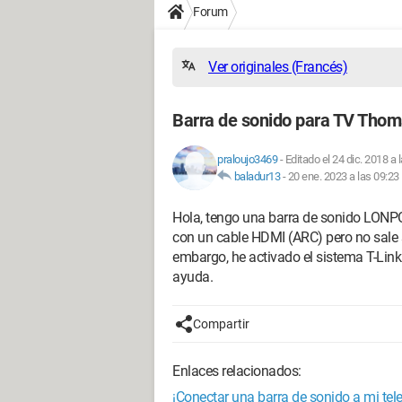
Forum
Ver originales (Francés)
Barra de sonido para TV Tho
praloujo3469
-
Editado el 24 dic. 2018 a 
baladur13
-
20 ene. 2023 a las 09:23
Hola, tengo una barra de sonido LONP
con un cable HDMI (ARC) pero no sale so
embargo, he activado el sistema T-Link 
ayuda.
Compartir
Enlaces relacionados:
¡Conectar una barra de sonido a mi te