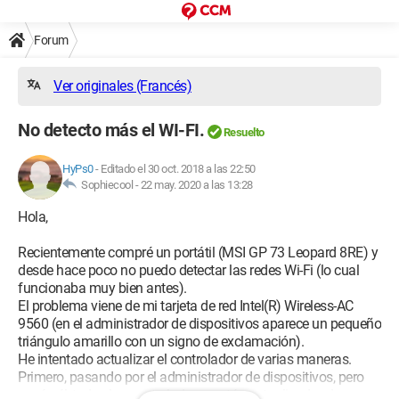
Forum
Ver originales (Francés)
No detecto más el WI-FI.
Resuelto
HyPs0
-
Editado el 30 oct. 2018 a las 22:50
Sophiecool -
22 may. 2020 a las 13:28
Hola,
Recientemente compré un portátil (MSI GP 73 Leopard 8RE) y
desde hace poco no puedo detectar las redes Wi-Fi (lo cual
funcionaba muy bien antes).
El problema viene de mi tarjeta de red Intel(R) Wireless-AC
9560 (en el administrador de dispositivos aparece un pequeño
triángulo amarillo con un signo de exclamación).
He intentado actualizar el controlador de varias maneras.
Primero, pasando por el administrador de dispositivos, pero
según él, todos los controladores están actualizados. Luego