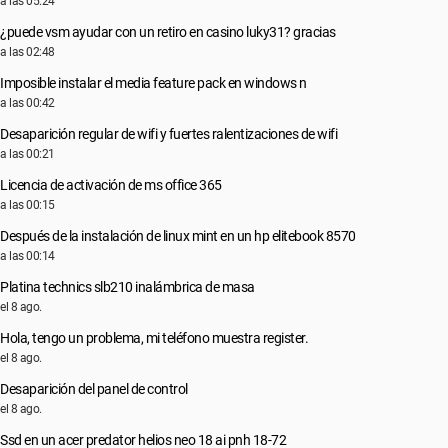
a las 05:24
¿puede vsm ayudar con un retiro en casino luky31? gracias
a las 02:48
Imposible instalar el media feature pack en windows n
a las 00:42
Desaparición regular de wifi y fuertes ralentizaciones de wifi
a las 00:21
Licencia de activación de ms office 365
a las 00:15
Después de la instalación de linux mint en un hp elitebook 8570
a las 00:14
Platina technics slb210 inalámbrica de masa
el 8 ago.
Hola, tengo un problema, mi teléfono muestra register.
el 8 ago.
Desaparición del panel de control
el 8 ago.
Ssd en un acer predator helios neo 18 ai pnh 18-72