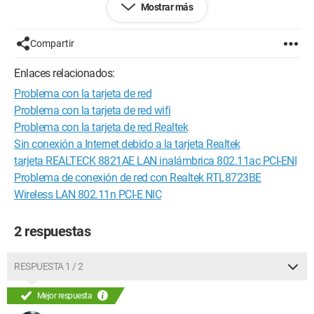
Mostrar más
fui al sitio de MSI para descargar el controlador; el mismo
problema. Y también a través del sitio de Intel, mi problema
persiste. También he desinstalado y reinstalado la tarjeta de
Compartir
red sin éxito. No sé qué más intentar, espero que puedan
ayudarme.
Enlaces relacionados:
Problema con la tarjeta de red
Problema con la tarjeta de red wifi
Problema con la tarjeta de red Realtek
Sin conexión a Internet debido a la tarjeta Realtek
tarjeta REALTECK 8821AE LAN inalámbrica 802.11ac PCI-ENI
Problema de conexión de red con Realtek RTL8723BE
Wireless LAN 802.11n PCI-E NIC
2 respuestas
RESPUESTA 1 / 2
Mejor respuesta