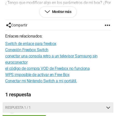
¿Tengo que modificar algo en los parámetros de mi box? ¿Por
qué mi Switch es la única que no puede conectarse a esta red
Mostrar más
mientras que mi teléfono, mi ordenador y mi PlayStation se
conectan sin problema?
Compartir
¡Gracias por tu respuesta!
Enlaces relacionados:
Switch de enlace para freebox
Conexión Freebox Switch
conectar una consola retro a un televisor Samsung sin
euroconector
el código de compra VOD de Freebox no funciona
WPS imposible de activar en Free Box
Conectar mi Nintendo Switch a mi portátil.
1 respuesta
RESPUESTA 1 / 1