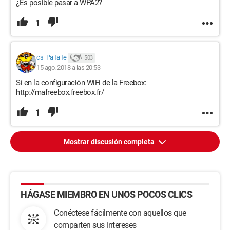
¿Es posible pasar a WPA2?
1
cs_PaTaTe
503
15 ago. 2018 a las 20:53
Sí en la configuración WiFi de la Freebox:
http://mafreebox.freebox.fr/
1
Mostrar discusión completa
HÁGASE MIEMBRO EN UNOS POCOS CLICS
Conéctese fácilmente con aquellos que
comparten sus intereses