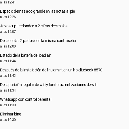
a las 12:41
Espacio demasiado grande en las notas al pie
a las 12:26
Javascript redondeo a 2 cifras decimales
a las 12:07
Desacoplar 2 ipados con la misma contraseña
a las 12:00
Estado de la batería del ipad air
a las 11:44
Después de la instalación de linux mint en un hp elitebook 8570
a las 11:42
Desaparición regular de wifi y fuertes ralentizaciones de wifi
a las 11:34
Whatsapp con control parental
a las 11:30
Eliminar bing
a las 10:30